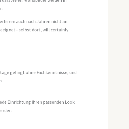
l darstellen. Wandbilder werden in
n.
rlieren auch nach Jahren nicht an
eeignet– selbst dort, will certainly
ntage gelingt ohne Fachkenntnisse, und
n.
s jede Einrichtung ihren passenden Look
erden.