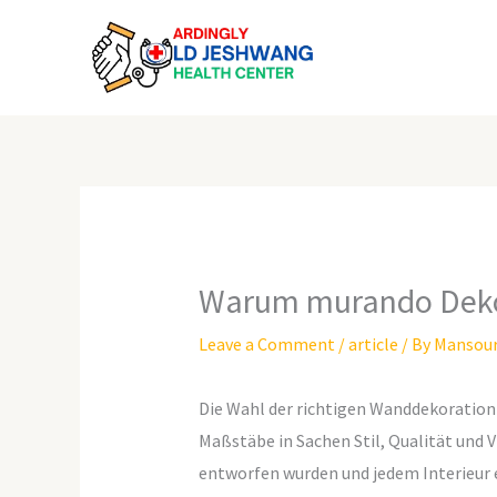
Skip
to
content
Warum murando Deko e
Leave a Comment
/
article
/ By
Mansou
Die Wahl der richtigen Wanddekoratio
Maßstäbe in Sachen Stil, Qualität und 
entworfen wurden und jedem Interieur e