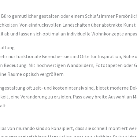
n Büro gemütlicher gestalten oder einem Schlafzimmer Persönlic
hkeiten. Von eindrucksvollen Landschaften über abstrakte Kunst b
il ab und lassen sich optimal an individuelle Wohnkonzepte anpas
taltung
r nur funktionale Bereiche– sie sind Orte für Inspiration, Ruhe 
 Bedeutung. Mit hochwertigen Wandbildern, Fototapeten oder G
eine Räume optisch vergrößern.
estaltung oft zeit- und kostenintensiv sind, bietet moderne De
keit, eine Veränderung zu erzielen. Pass away breite Auswahl an Mo
ält.
as von murando sind so konzipiert, dass sie schnell montiert we