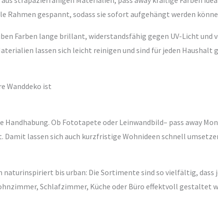
aus strapazierfähigen Materialien, pass away kräftige Farben idea
ile Rahmen gespannt, sodass sie sofort aufgehängt werden könne
en Farben lange brillant, widerstandsfähig gegen UV-Licht und ve
aterialien lassen sich leicht reinigen und sind für jeden Haushalt g
re Wanddeko ist
erte Handhabung. Ob Fototapete oder Leinwandbild– pass away Mo
it. Damit lassen sich auch kurzfristige Wohnideen schnell umsetze
 naturinspiriert bis urban: Die Sortimente sind so vielfältig, das
ohnzimmer, Schlafzimmer, Küche oder Büro effektvoll gestaltet w