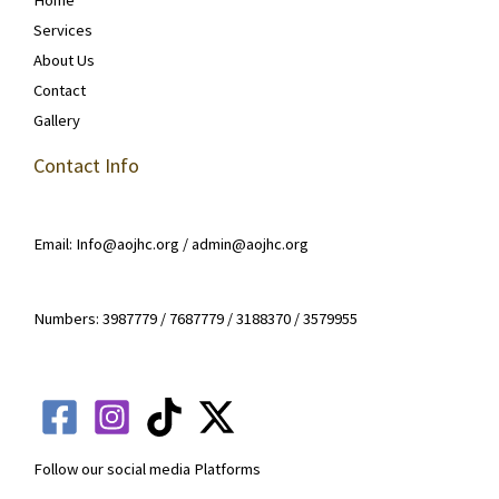
Services
About Us
Contact
Gallery
Contact Info
Email: Info@aojhc.org / admin@aojhc.org
Numbers: 3987779 / 7687779 / 3188370 / 3579955
Follow our social media Platforms