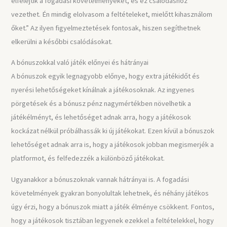
elfelejtik a fogadási követelményeket, és ez csalódáshoz
vezethet. Én mindig elolvasom a feltételeket, mielőtt kihasználom
őket.” Az ilyen figyelmeztetések fontosak, hiszen segíthetnek
elkerülni a későbbi csalódásokat.
A bónuszokkal való játék előnyei és hátrányai
A bónuszok egyik legnagyobb előnye, hogy extra játékidőt és
nyerési lehetőségeket kínálnak a játékosoknak. Az ingyenes
pörgetések és a bónusz pénz nagymértékben növelhetik a
játékélményt, és lehetőséget adnak arra, hogy a játékosok
kockázat nélkül próbálhassák ki új játékokat. Ezen kívül a bónuszok
lehetőséget adnak arra is, hogy a játékosok jobban megismerjék a
platformot, és felfedezzék a különböző játékokat.
Ugyanakkor a bónuszoknak vannak hátrányai is. A fogadási
követelmények gyakran bonyolultak lehetnek, és néhány játékos
úgy érzi, hogy a bónuszok miatt a játék élménye csökkent. Fontos,
hogy a játékosok tisztában legyenek ezekkel a feltételekkel, hogy