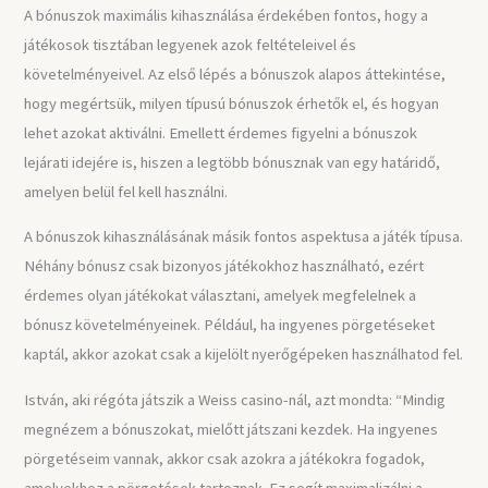
A bónuszok maximális kihasználása érdekében fontos, hogy a
játékosok tisztában legyenek azok feltételeivel és
követelményeivel. Az első lépés a bónuszok alapos áttekintése,
hogy megértsük, milyen típusú bónuszok érhetők el, és hogyan
lehet azokat aktiválni. Emellett érdemes figyelni a bónuszok
lejárati idejére is, hiszen a legtöbb bónusznak van egy határidő,
amelyen belül fel kell használni.
A bónuszok kihasználásának másik fontos aspektusa a játék típusa.
Néhány bónusz csak bizonyos játékokhoz használható, ezért
érdemes olyan játékokat választani, amelyek megfelelnek a
bónusz követelményeinek. Például, ha ingyenes pörgetéseket
kaptál, akkor azokat csak a kijelölt nyerőgépeken használhatod fel.
István, aki régóta játszik a Weiss casino-nál, azt mondta: “Mindig
megnézem a bónuszokat, mielőtt játszani kezdek. Ha ingyenes
pörgetéseim vannak, akkor csak azokra a játékokra fogadok,
amelyekhez a pörgetések tartoznak. Ez segít maximalizálni a