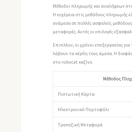
Μέθοδοι πληρωμής και αναλήψεων στο
Η ευχέρεια στις μεθόδους πληρωμής εί
ανάμεσα σε πολλές ασφαλείς μεθόδους
μεταφορές. Αυτές οι επιλογές εξασφα
Επιπλέον, οι χρόνοι επεξεργασίας για 
λάβουν τα κέρδη τους άμεσα. Η διαφάν
στο robocat καζίνο.
Μέθοδος Πλη
Πιστωτική Κάρτα
Ηλεκτρονικό Πορτοφόλι
Τραπεζική Μεταφορά