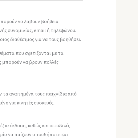
 μπορούν να λάβουν βοήθεια
ής συνομιλίας, email ή τηλεφώνου.
ιος διαθέσιμος για να τους βοηθήσει.
θέματα που σχετίζονται με τα
ες μπορούν να βρουν πολλές
υν τα αγαπημένα τους παιχνίδια από
νη για κινητές συσκευές,
ια έκδοση, καθώς και σε ειδικές
ερία να παίζουν οπουδήποτε και