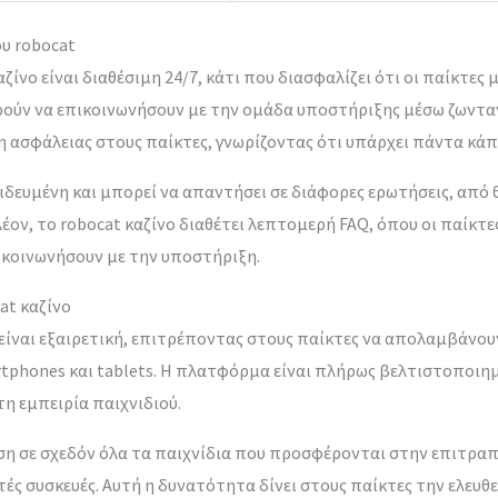
υ robocat
ίνο είναι διαθέσιμη 24/7, κάτι που διασφαλίζει ότι οι παίκτες
ούν να επικοινωνήσουν με την ομάδα υποστήριξης μέσω ζωνταν
η ασφάλειας στους παίκτες, γνωρίζοντας ότι υπάρχει πάντα κάπο
ιδευμένη και μπορεί να απαντήσει σε διάφορες ερωτήσεις, από 
έον, το robocat καζίνο διαθέτει λεπτομερή FAQ, όπου οι παίκτ
πικοινωνήσουν με την υποστήριξη.
at καζίνο
ο είναι εξαιρετική, επιτρέποντας στους παίκτες να απολαμβάνο
tphones και tablets. Η πλατφόρμα είναι πλήρως βελτιστοποιημέ
η εμπειρία παιχνιδιού.
η σε σχεδόν όλα τα παιχνίδια που προσφέρονται στην επιτραπέζ
ές συσκευές. Αυτή η δυνατότητα δίνει στους παίκτες την ελευθ