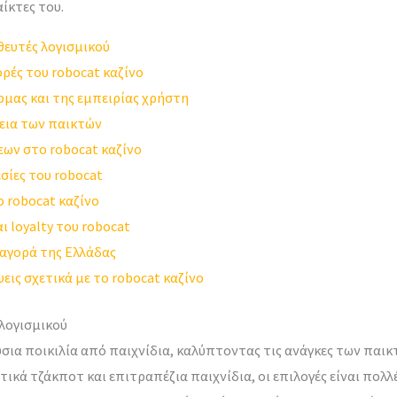
ίκτες του.
θευτές λογισμικού
ρές του robocat καζίνο
μας και της εμπειρίας χρήστη
λεια των παικτών
ων στο robocat καζίνο
σίες του robocat
ο robocat καζίνο
 loyalty του robocat
 αγορά της Ελλάδας
εις σχετικά με το robocat καζίνο
 λογισμικού
σια ποικιλία από παιχνίδια, καλύπτοντας τις ανάγκες των παι
ικά τζάκποτ και επιτραπέζια παιχνίδια, οι επιλογές είναι πολλέ