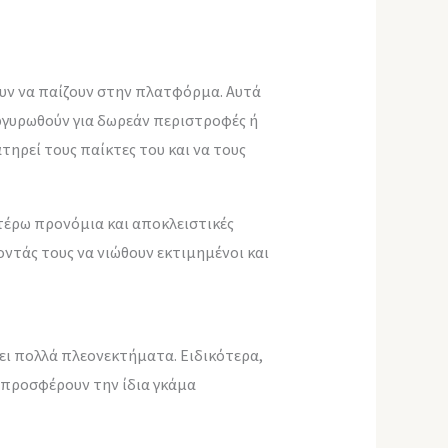
υν να παίζουν στην πλατφόρμα. Αυτά
ργυρωθούν για δωρεάν περιστροφές ή
τηρεί τους παίκτες του και να τους
τέρω προνόμια και αποκλειστικές
ντάς τους να νιώθουν εκτιμημένοι και
ρει πολλά πλεονεκτήματα. Ειδικότερα,
ν προσφέρουν την ίδια γκάμα