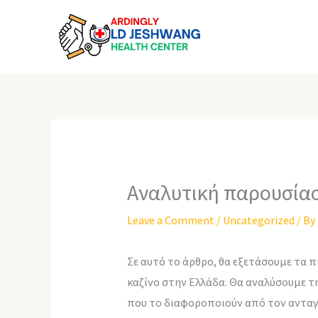
Skip
to
content
Αναλυτική παρουσίασ
Leave a Comment
/
Uncategorized
/ By
Σε αυτό το άρθρο, θα εξετάσουμε τα 
καζίνο στην Ελλάδα. Θα αναλύσουμε τη
που το διαφοροποιούν από τον ανταγω