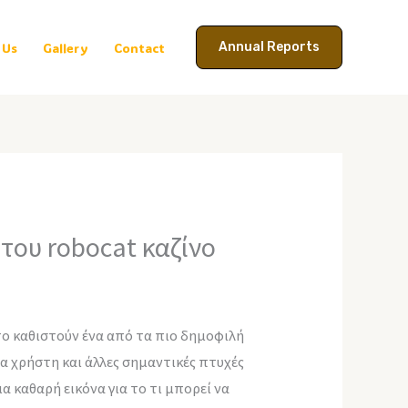
Annual Reports
 Us
Gallery
Contact
του robocat καζίνο
το καθιστούν ένα από τα πιο δημοφιλή
α χρήστη και άλλες σημαντικές πτυχές
 καθαρή εικόνα για το τι μπορεί να