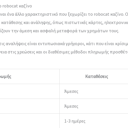
 robocat καζίνο
ναι ένα άλλο χαρακτηριστικό που ξεχωρίζει το robocat καζίνο. 
 κατάθεσης και ανάληψης, όπως πιστωτικές κάρτες, ηλεκτρονικ
λίζουν την άμεση και ασφαλή μεταφορά των χρημάτων τους.
τις αναλήψεις είναι εντυπωσιακά γρήγοροι, κάτι που είναι κρίσι
εια στις χρεώσεις και οι διαθέσιμες μέθοδοι πληρωμής προσθέτ
ρωμής
Καταθέσεις
Άμεσες
Άμεσες
1-3 ημέρες