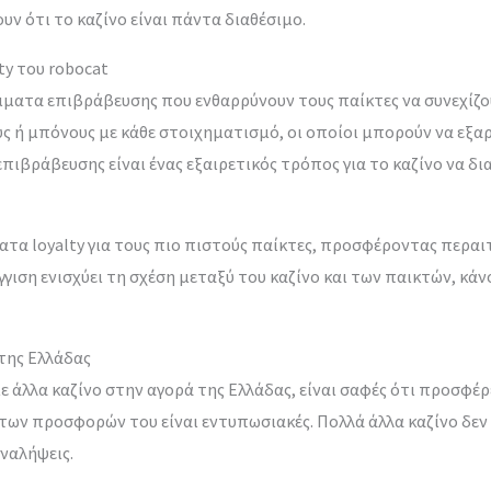
ν ότι το καζίνο είναι πάντα διαθέσιμο.
y του robocat
μματα επιβράβευσης που ενθαρρύνουν τους παίκτες να συνεχίζο
ή μπόνους με κάθε στοιχηματισμό, οι οποίοι μπορούν να εξα
πιβράβευσης είναι ένας εξαιρετικός τρόπος για το καζίνο να δια
τα loyalty για τους πιο πιστούς παίκτες, προσφέροντας περαι
ση ενισχύει τη σχέση μεταξύ του καζίνο και των παικτών, κάνο
 της Ελλάδας
ε άλλα καζίνο στην αγορά της Ελλάδας, είναι σαφές ότι προσφέ
α των προσφορών του είναι εντυπωσιακές. Πολλά άλλα καζίνο δε
αναλήψεις.