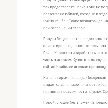
так предоставлять призы они не мог
презента на юбилей, который в отде
нужно кэшбэк. Такие вознаграждени
при совершении ставок.
Бонусы без депозита предоставляютс
ориентирована для новых пользовате
Рояль Казахстан и заработать за э
частым игрокам. Купон в этом случае
сайтах. Наиболее игрокам промокоды
На некоторых площадках бездепозит
выдается маленькое количество бесп
поднимает возможности на успех. Ср
Порой плюшки без вложений предоста