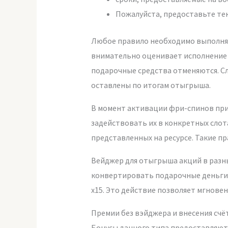
Пожалуйста, предоставьте тек
Любое правило необходимо выполнять
внимательно оценивает исполнение п
подарочные средства отменяются. Сл
оставлены по итогам отыгрыша.
В момент активации фри-спинов прим
задействовать их в конкретных слот
представленных на ресурсе. Такие пр
Вейджер для отыгрыша акций в разных
конвертировать подарочные деньги в
х15. Это действие позволяет мгновен
Премии без вэйджера и внесения счё
Бонусы данного типа предоставляютс