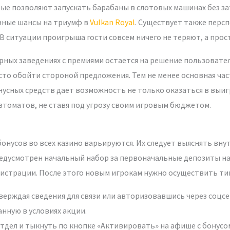
рые позволяют запускать барабаны в слотовых машинах без з
нные шансы на триумф в
Vulkan Royal
. Существует также перс
 ситуации проигрыша гости совсем ничего не теряют, а просто
ных заведениях с премиями остается на решение пользователе
то обойти стороной предложения. Тем не менее основная час
сных средств дает возможность не только оказаться в выигр
томатов, не ставя под угрозу своим игровым бюджетом.
онусов во всех казино варьируются. Их следует выяснять вну
едусмотрен начальный набор за первоначальные депозиты на с
гистрации. После этого новым игрокам нужно осуществить ти
верждая сведения для связи или авторизовавшись через соцсе
анную в условиях акции.
тдел и тыкнуть по кнопке «Активировать» на афише с бонусо