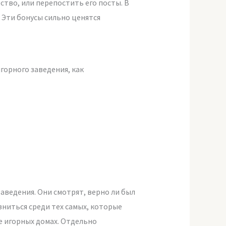
тво, или перепостить его посты. В
 Эти бонусы сильно ценятся
горного заведения, как
ведения. Они смотрят, верно ли был
зниться среди тех самых, которые
е игорных домах. Отдельно