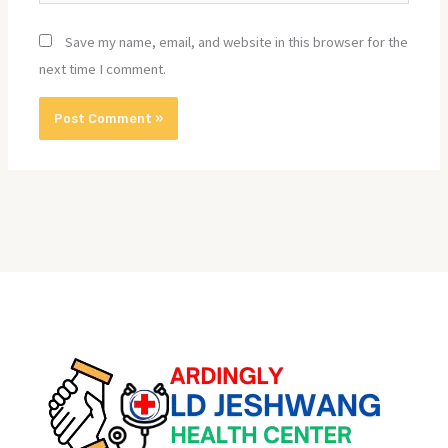
Save my name, email, and website in this browser for the
next time I comment.