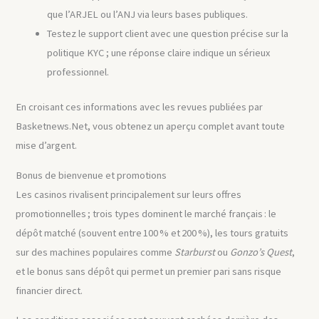
que l’ARJEL ou l’ANJ via leurs bases publiques.
Testez le support client avec une question précise sur la
politique KYC ; une réponse claire indique un sérieux
professionnel.
En croisant ces informations avec les revues publiées par
Basketnews.Net, vous obtenez un aperçu complet avant toute
mise d’argent.
Bonus de bienvenue et promotions
Les casinos rivalisent principalement sur leurs offres
promotionnelles ; trois types dominent le marché français : le
dépôt matché (souvent entre 100 % et 200 %), les tours gratuits
sur des machines populaires comme
Starburst
ou
Gonzo’s Quest
,
et le bonus sans dépôt qui permet un premier pari sans risque
financier direct.