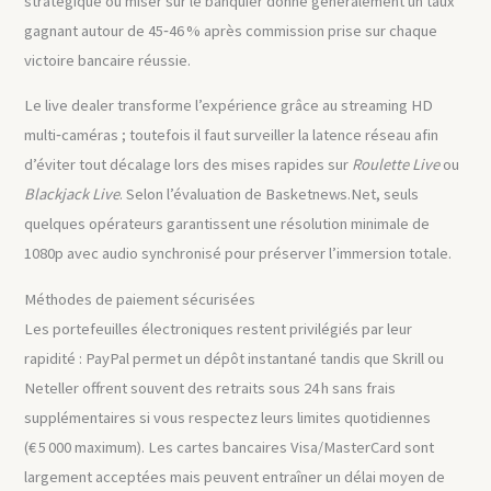
stratégique où miser sur le banquier donne généralement un taux
gagnant autour de 45‑46 % après commission prise sur chaque
victoire bancaire réussie.
Le live dealer transforme l’expérience grâce au streaming HD
multi‑caméras ; toutefois il faut surveiller la latence réseau afin
d’éviter tout décalage lors des mises rapides sur
Roulette Live
ou
Blackjack Live
. Selon l’évaluation de Basketnews.Net, seuls
quelques opérateurs garantissent une résolution minimale de
1080p avec audio synchronisé pour préserver l’immersion totale.
Méthodes de paiement sécurisées
Les portefeuilles électroniques restent privilégiés par leur
rapidité : PayPal permet un dépôt instantané tandis que Skrill ou
Neteller offrent souvent des retraits sous 24 h sans frais
supplémentaires si vous respectez leurs limites quotidiennes
(€ 5 000 maximum). Les cartes bancaires Visa/MasterCard sont
largement acceptées mais peuvent entraîner un délai moyen de