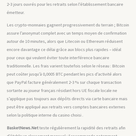
2‑3 jours ouvrés pour les retraits selon l’établissement bancaire
émetteur.
Les crypto‑monnaies gagnent progressivement du terrain ; Bitcoin
assure l’anonymat complet avec un temps moyen de confirmation
autour de 10 minutes, alors que Litecoin ou Ethereum réduisent
encore davantage ce délai grâce aux blocs plus rapides – idéal
pour ceux qui veulent éviter toute interférence bancaire
traditionnelle. Les frais varient toutefois selon le réseau : Bitcoin
peut coûter jusqu’à 0,0005 BTC pendant les pics d’activité alors
que PayPal facture généralement 2‑3 % sur chaque transaction
sortante au joueur français résidant hors UE fiscale locale ne
s’applique pas toujours aux dépôts directs via carte bancaire mais
peut être appliqué aux retraits vers comptes bancaires externes
selon la politique interne du casino choisi .
BasketNews.Net
teste régulièrement la rapidité des retraits afin
d’établir un classement mensuel : il recommande notamment