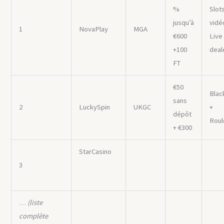
%
Slot
jusqu’à
vidé
1
NovaPlay
MGA
€600
Live
+100
deal
FT
€50
Blac
sans
2
LuckySpin
UKGC
+
dépôt
Roul
+ €300
StarCasino
3
…
(liste
complète