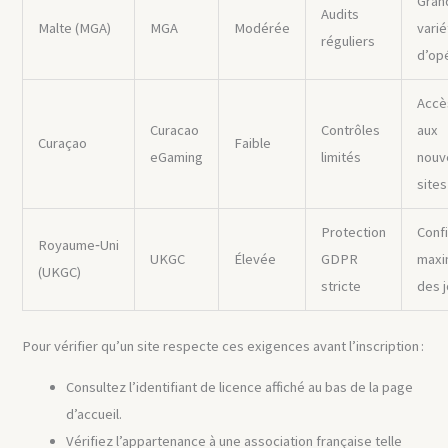
Gran
Audits
Malte (MGA)
MGA
Modérée
varié
réguliers
d’op
Accè
Curacao
Contrôles
aux
Curaçao
Faible
eGaming
limités
nouv
sites
Protection
Conf
Royaume‑Uni
UKGC
Élevée
GDPR
maxi
(UKGC)
stricte
des 
Pour vérifier qu’un site respecte ces exigences avant l’inscription :
Consultez l’identifiant de licence affiché au bas de la page
d’accueil.
Vérifiez l’appartenance à une association française telle