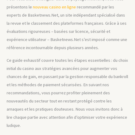
présentons le
nouveau casino en ligne
recommandé par les
experts de Basketnews.Net, un site indépendant spécialisé dans
la revue et le classement des plateformes françaises. Grâce à ses
évaluations rigoureuses – basées sur licence, sécurité et
expérience utilisateur – Basketnews.Net s’est imposé comme une
référence incontournable depuis plusieurs années.
Ce guide exhaustif couvre toutes les étapes essentielles : du choix
initial du casino aux stratégies avancées pour augmenter vos
chances de gain, en passant par la gestion responsable du bankroll
et les méthodes de paiement sécurisées. En suivant nos
recommandations, vous pourrez profiter pleinement des
nouveautés du secteur tout en restant protégé contre les
arnaques et les pratiques douteuses. Nous vous invitons donc à
lire chaque partie avec attention afin d’optimiser votre expérience
ludique.