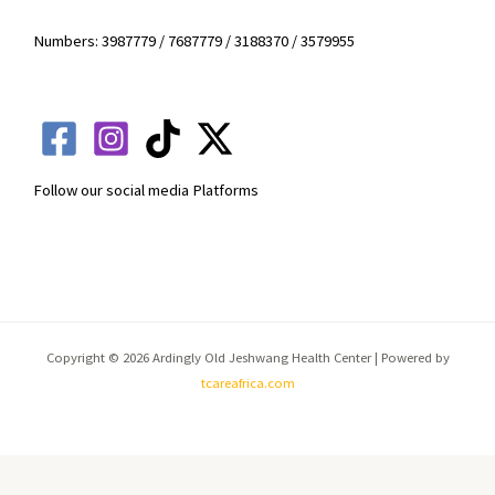
Numbers: 3987779 / 7687779 / 3188370 / 3579955
Follow our social media Platforms
Copyright © 2026 Ardingly Old Jeshwang Health Center | Powered by
tcareafrica.com