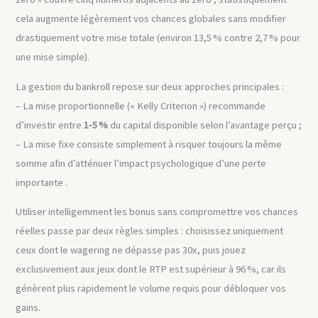
cela augmente légèrement vos chances globales sans modifier
drastiquement votre mise totale (environ 13,5 % contre 2,7 % pour
une mise simple).
La gestion du bankroll repose sur deux approches principales :
– La mise proportionnelle (« Kelly Criterion ») recommande
d’investir entre
1‑5 %
du capital disponible selon l’avantage perçu ;
– La mise fixe consiste simplement à risquer toujours la même
somme afin d’atténuer l’impact psychologique d’une perte
importante .
Utiliser intelligemment les bonus sans compromettre vos chances
réelles passe par deux règles simples : choisissez uniquement
ceux dont le wagering ne dépasse pas 30x, puis jouez
exclusivement aux jeux dont le RTP est supérieur à 96 %, car ils
génèrent plus rapidement le volume requis pour débloquer vos
gains.