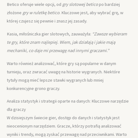
Betico oferuje wiele opcji, od
gry slotowej betico
po bardziej
złożone
gry w ruletkę betico
. Kluczowe jest, aby wybrać grę, w
której czujesz się pewnie i znasz jej zasady.
Kasia, miłośniczka gier slotowych, zauważyła:
“Zawsze wybieram
te gry, które znam najlepiej. Wiem, jak działają i jakie mają
mechaniki, co daje mi przewagę nad innymi graczami.”
Warto również analizować, które gry są popularne w danym
turnieju, oraz zwracać uwagę na historie wygranych. Niektóre
tytuły mogą mieć lepsze stawki wygranych lub mniej
konkurencyjne grono graczy.
Analiza statystyk i strategii oparte na danych: Kluczowe narzędzie
dla graczy
W dzisiejszym świecie gier, dostęp do danych i statystyk jest
nieocenionym narzędziem. Gracze, którzy potrafią analizować
wyniki i trendy, mogą zyskać przewagę nad przeciwnikami. Warto