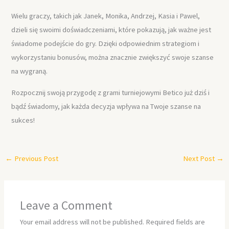
Wielu graczy, takich jak Janek, Monika, Andrzej, Kasia i Pawel,
dzieli się swoimi doświadczeniami, które pokazują, jak ważne jest
świadome podejście do gry. Dzięki odpowiednim strategiom i
wykorzystaniu bonusów, można znacznie zwiększyć swoje szanse
na wygraną.
Rozpocznij swoją przygodę z grami turniejowymi Betico już dziś i
bądź świadomy, jak każda decyzja wpływa na Twoje szanse na
sukces!
←
Previous Post
Next Post
→
Leave a Comment
Your email address will not be published.
Required fields are