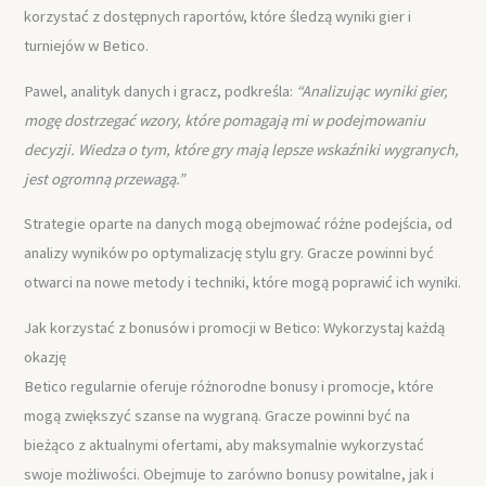
korzystać z dostępnych raportów, które śledzą wyniki gier i
turniejów w Betico.
Pawel, analityk danych i gracz, podkreśla:
“Analizując wyniki gier,
mogę dostrzegać wzory, które pomagają mi w podejmowaniu
decyzji. Wiedza o tym, które gry mają lepsze wskaźniki wygranych,
jest ogromną przewagą.”
Strategie oparte na danych mogą obejmować różne podejścia, od
analizy wyników po optymalizację stylu gry. Gracze powinni być
otwarci na nowe metody i techniki, które mogą poprawić ich wyniki.
Jak korzystać z bonusów i promocji w Betico: Wykorzystaj każdą
okazję
Betico regularnie oferuje różnorodne bonusy i promocje, które
mogą zwiększyć szanse na wygraną. Gracze powinni być na
bieżąco z aktualnymi ofertami, aby maksymalnie wykorzystać
swoje możliwości. Obejmuje to zarówno bonusy powitalne, jak i