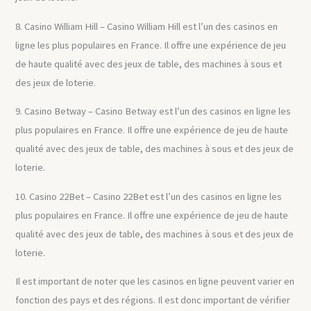
8. Casino William Hill – Casino William Hill est l’un des casinos en
ligne les plus populaires en France. Il offre une expérience de jeu
de haute qualité avec des jeux de table, des machines à sous et
des jeux de loterie.
9. Casino Betway – Casino Betway est l’un des casinos en ligne les
plus populaires en France. Il offre une expérience de jeu de haute
qualité avec des jeux de table, des machines à sous et des jeux de
loterie.
10. Casino 22Bet – Casino 22Bet est l’un des casinos en ligne les
plus populaires en France. Il offre une expérience de jeu de haute
qualité avec des jeux de table, des machines à sous et des jeux de
loterie.
Il est important de noter que les casinos en ligne peuvent varier en
fonction des pays et des régions. Il est donc important de vérifier