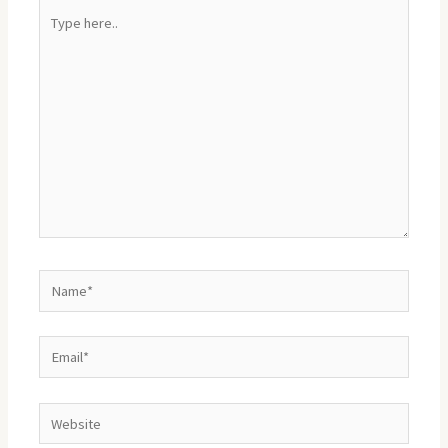
Type
here..
Name*
Email*
Website