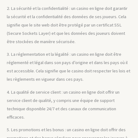
2. La sécurité et la confidentialité : un casino en ligne doit garantir
la sécurité et la confidentialité des données de ses joueurs. Cela
signifie que le site web doit être protégé par un certificat SSL
(Secure Sockets Layer) et que les données des joueurs doivent
être stockées de manière sécurisée.
3. La réglementation et la légalité : un casino en ligne doit être
réglementé et légal dans son pays d’origine et dans les pays où il
est accessible. Cela signifie que le casino doit respecter les lois et
les règlements en vigueur dans ces pays.
4. La qualité de service client : un casino en ligne doit offrir un
service client de qualité, y compris une équipe de support
technique disponible 24/7 et des canaux de communication
efficaces.
5. Les promotions et les bonus : un casino en ligne doit offrir des