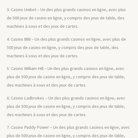
3. Casino Unibet – Un des plus grands casinos en ligne, avec plus
de 500 jeux de casino en ligne, y compris des jeux de table, des
machines à sous et des jeux de cartes.
4. Casino 888 – Un des plus grands casinos en ligne, avec plus de
500 jeux de casino en ligne, y compris des jeux de table, des
machines à sous et des jeux de cartes.
5. Casino William Hill – Un des plus grands casinos en ligne, avec
plus de 500 jeux de casino en ligne, y compris des jeux de table,
des machines à sous et des jeux de cartes.
6. Casino Ladbrokes – Un des plus grands casinos en ligne, avec
plus de 500 jeux de casino en ligne, y compris des jeux de table,
des machines à sous et des jeux de cartes.
7. Casino Paddy Power – Un des plus grands casinos en ligne, avec
plus de 500 jeux de casino en ligne, y compris des jeux de table,