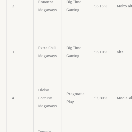
Bonanza
Big Time
2
96,15%
Molto al
Megaways
Gaming
Extra Chilli
Big Time
3
96,10%
Alta
Megaways
Gaming
Divine
Pragmatic
4
Fortune
95,80%
Media‑al
Play
Megaways
Temple