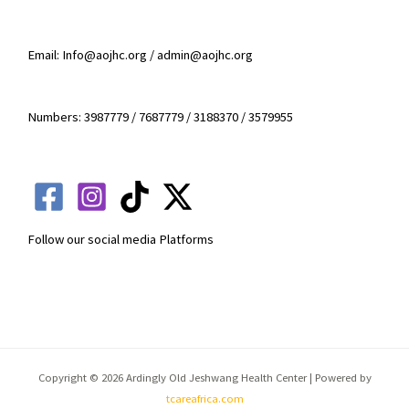
Email: Info@aojhc.org / admin@aojhc.org
Numbers: 3987779 / 7687779 / 3188370 / 3579955
Follow our social media Platforms
Copyright © 2026 Ardingly Old Jeshwang Health Center | Powered by
tcareafrica.com