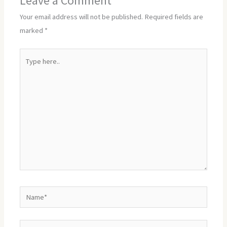
Leave a Comment
Your email address will not be published.
Required fields are
marked
*
Type
here..
Name*
Email*