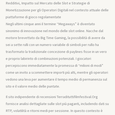
Redditivi, Impatto sul Mercato delle Slot e Strategie di
Monetizzazione per gli Operatori Digitali nel contesto attuale delle
piattaforme di gioco regolamentate
Negli ultimi cinque anni il termine “Megaways” è diventato
sinonimo di innovazione nel mondo delle slot online. Nacche dal
motore brevettato da Big Time Gaming, la possibilità di avere da
sei a sette rulli con un numero variabile di simboli per rullo ha
trasformato la tradizionale concezione di paylines fisse in un vero
e proprio labirinto di combinazioni potenziali. I giocatori
percepiscono immediatamente la promessa di “milioni di modi”
come un invito a scommettere importi più alti, mentre gli operatori
vedono una leva per aumentare il tempo medio di permanenza sul
sito e il valore medio delle puntate.
Il sito indipendente di recensioni Terradituttifilmfestival.Org
fornisce analisi dettagliate sulle slot più paganti, includendo dati su
RTP, volatilità e ritorni medi per sessione. In questo contesto è