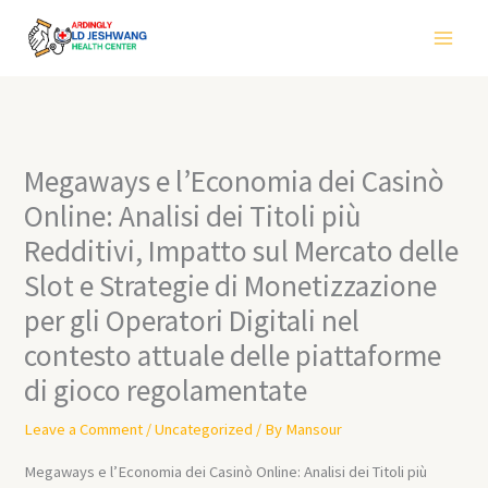
Skip
to
content
Megaways e l’Economia dei Casinò
Online: Analisi dei Titoli più
Redditivi, Impatto sul Mercato delle
Slot e Strategie di Monetizzazione
per gli Operatori Digitali nel
contesto attuale delle piattaforme
di gioco regolamentate
Leave a Comment
/
Uncategorized
/ By
Mansour
Megaways e l’Economia dei Casinò Online: Analisi dei Titoli più