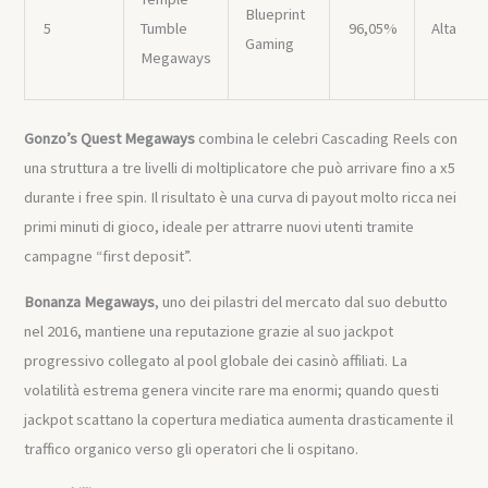
Blueprint
5
Tumble
96,05%
Alta
Gaming
Megaways
Gonzo’s Quest Megaways
combina le celebri Cascading Reels con
una struttura a tre livelli di moltiplicatore che può arrivare fino a x5
durante i free spin. Il risultato è una curva di payout molto ricca nei
primi minuti di gioco, ideale per attrarre nuovi utenti tramite
campagne “first deposit”.
Bonanza Megaways
, uno dei pilastri del mercato dal suo debutto
nel 2016, mantiene una reputazione grazie al suo jackpot
progressivo collegato al pool globale dei casinò affiliati. La
volatilità estrema genera vincite rare ma enormi; quando questi
jackpot scattano la copertura mediatica aumenta drasticamente il
traffico organico verso gli operatori che li ospitano.