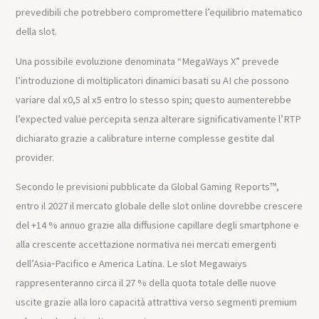
prevedibili che potrebbero compromettere l’equilibrio matematico
della slot.
Una possibile evoluzione denominata “MegaWays X” prevede
l’introduzione di moltiplicatori dinamici basati su AI che possono
variare dal x0,5 al x5 entro lo stesso spin; questo aumenterebbe
l’expected value percepita senza alterare significativamente l’RTP
dichiarato grazie a calibrature interne complesse gestite dal
provider.
Secondo le previsioni pubblicate da Global Gaming Reports™,
entro il 2027 il mercato globale delle slot online dovrebbe crescere
del +14 % annuo grazie alla diffusione capillare degli smartphone e
alla crescente accettazione normativa nei mercati emergenti
dell’Asia‑Pacifico e America Latina. Le slot Megawaiys
rappresenteranno circa il 27 % della quota totale delle nuove
uscite grazie alla loro capacità attrattiva verso segmenti premium