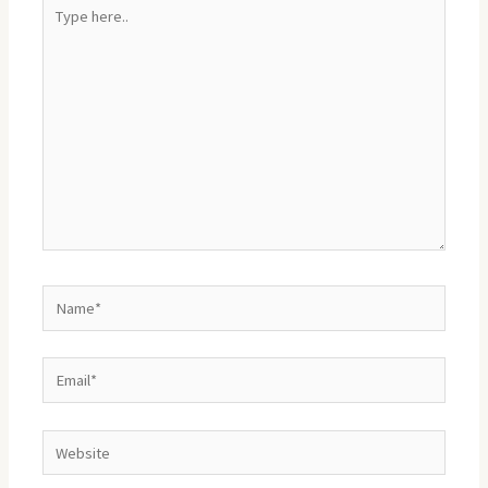
Type
here..
Name*
Email*
Website