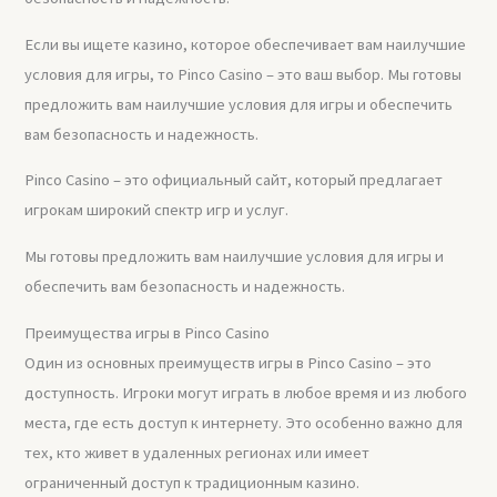
Если вы ищете казино, которое обеспечивает вам наилучшие
условия для игры, то Pinco Casino – это ваш выбор. Мы готовы
предложить вам наилучшие условия для игры и обеспечить
вам безопасность и надежность.
Pinco Casino – это официальный сайт, который предлагает
игрокам широкий спектр игр и услуг.
Мы готовы предложить вам наилучшие условия для игры и
обеспечить вам безопасность и надежность.
Преимущества игры в Pinco Casino
Один из основных преимуществ игры в Pinco Casino – это
доступность. Игроки могут играть в любое время и из любого
места, где есть доступ к интернету. Это особенно важно для
тех, кто живет в удаленных регионах или имеет
ограниченный доступ к традиционным казино.