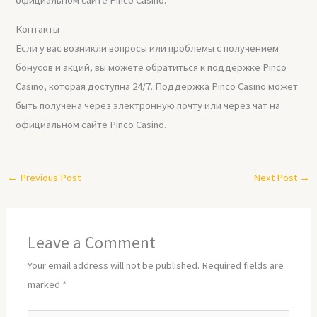
Контакты
Если у вас возникли вопросы или проблемы с получением
бонусов и акций, вы можете обратиться к поддержке Pinco
Casino, которая доступна 24/7. Поддержка Pinco Casino может
быть получена через электронную почту или через чат на
официальном сайте Pinco Casino.
←
Previous Post
Next Post
→
Leave a Comment
Your email address will not be published.
Required fields are
marked
*