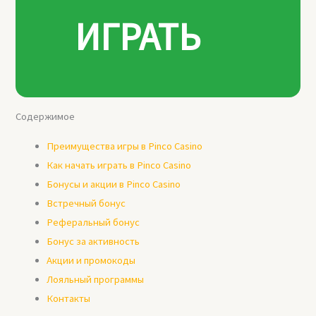
ИГРАТЬ
Содержимое
Преимущества игры в Pinco Casino
Как начать играть в Pinco Casino
Бонусы и акции в Pinco Casino
Встречный бонус
Реферальный бонус
Бонус за активность
Акции и промокоды
Лояльный программы
Контакты