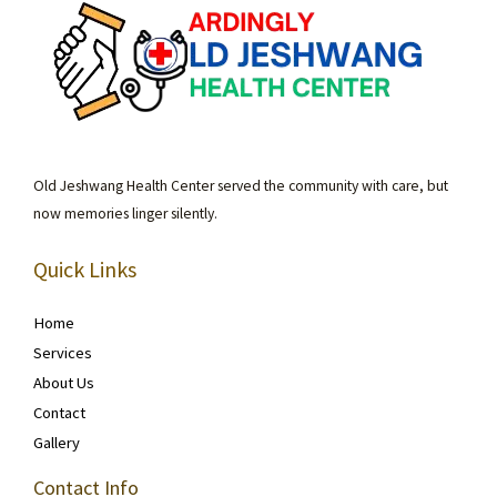
Old Jeshwang Health Center served the community with care, but
now memories linger silently.
Quick Links
Home
Services
About Us
Contact
Gallery
Contact Info