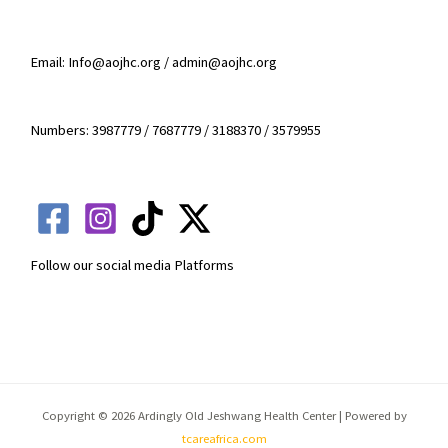
Email: Info@aojhc.org / admin@aojhc.org
Numbers: 3987779 / 7687779 / 3188370 / 3579955
Follow our social media Platforms
Copyright © 2026 Ardingly Old Jeshwang Health Center | Powered by
tcareafrica.com