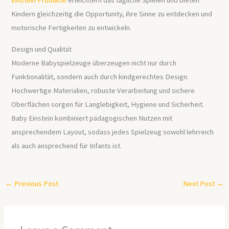
Kindern gleichzeitig die Opportunity, ihre Sinne zu entdecken und
motorische Fertigkeiten zu entwickeln.
Design und Qualität
Moderne Babyspielzeuge überzeugen nicht nur durch
Funktionalität, sondern auch durch kindgerechtes Design.
Hochwertige Materialien, robuste Verarbeitung und sichere
Oberflächen sorgen für Langlebigkeit, Hygiene und Sicherheit.
Baby Einstein kombiniert pädagogischen Nutzen mit
ansprechendem Layout, sodass jedes Spielzeug sowohl lehrreich
als auch ansprechend für Infants ist.
←
Previous Post
Next Post
→