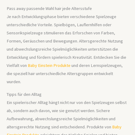
Pass away passende Wahl hair jede Altersstufe
Je nach Entwicklungsphase bieten verschiedene Spielzeuge
unterschiedliche Vorteile. Spielbögen, Lauflernhilfen oder
Sensorikspielzeuge stimulieren das Erforschen von Farben,
Formen, Geräuschen und Bewegungen. Altersgerechte Nutzung
und abwechslungsreiche Spielmöglichkeiten unterstützen die
Entwicklung und fördern spielerisch Kreativität. Entdecken Sie die
Vielfalt von
Baby Einstein Produkte
und deren Lernspielzeugen,
die speziell hair unterschiedliche Altersgruppen entwickelt
wurden.
Tipps für den Alltag
Ein spielerischer Alltag hängt nicht nur von den Spielzeugen selbst
ab, sondern auch davon, wie sie genutzt werden. Sichere
Aufbewahrung, abwechslungsreiche Spielmöglichkeiten und
altersgerechte Nutzung sind entscheidend. Produkte von
Baby
Einstein Produkte
erleichtern das tägliche Spielen und bieten