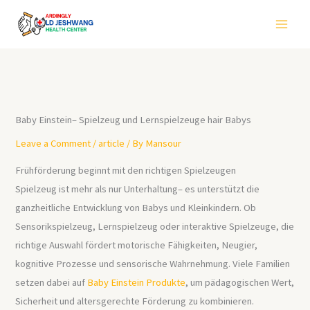
Skip
to
content
Baby Einstein– Spielzeug und Lernspielzeuge hair Babys
Leave a Comment
/
article
/ By
Mansour
Frühförderung beginnt mit den richtigen Spielzeugen
Spielzeug ist mehr als nur Unterhaltung– es unterstützt die
ganzheitliche Entwicklung von Babys und Kleinkindern. Ob
Sensorikspielzeug, Lernspielzeug oder interaktive Spielzeuge, die
richtige Auswahl fördert motorische Fähigkeiten, Neugier,
kognitive Prozesse und sensorische Wahrnehmung. Viele Familien
setzen dabei auf
Baby Einstein Produkte
, um pädagogischen Wert,
Sicherheit und altersgerechte Förderung zu kombinieren.