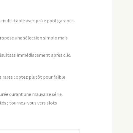
s multi‑table avec prize pool garantis
propose une sélection simple mais
 résultats immédiatement après clic.
s rares ; optez plutôt pour faible
turée durant une mauvaise série.
tés ; tournez-vous vers slots