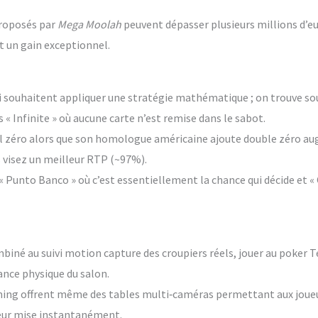
proposés par
Mega Moolah
peuvent dépasser plusieurs millions d’eur
t un gain exceptionnel.
qui souhaitent appliquer une stratégie mathématique ; on trouve sou
s « Infinite » où aucune carte n’est remise dans le sabot.
l zéro alors que son homologue américaine ajoute double zéro au
s visez un meilleur RTP (~97%).
e « Punto Banco » où c’est essentiellement la chance qui décide et
iné au suivi motion capture des croupiers réels, jouer au poker T
nce physique du salon.
ng offrent même des tables multi‑caméras permettant aux joueu
leur mise instantanément.