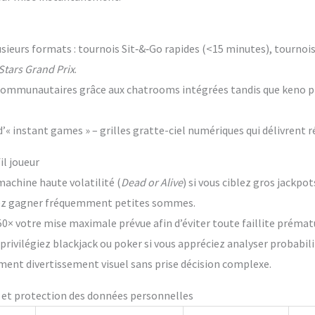
usieurs formats : tournois Sit‑&‑Go rapides (<15 minutes), tournoi
tars Grand Prix
.
s communautaires grâce aux chatrooms intégrées tandis que keno 
d’« instant games » – grilles gratte-ciel numériques qui délivrent
il joueur
 machine haute volatilité (
Dead or Alive
) si vous ciblez gros jackpot
érez gagner fréquemment petites sommes.
 50× votre mise maximale prévue afin d’éviter toute faillite préma
 privilégiez blackjack ou poker si vous appréciez analyser probabili
ent divertissement visuel sans prise décision complexe.
s et protection des données personnelles