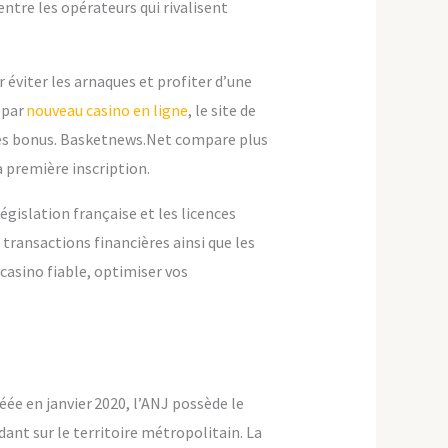
ntre les opérateurs qui rivalisent
r éviter les arnaques et profiter d’une
 par
nouveau casino en ligne
, le site de
é des bonus. Basketnews.Net compare plus
a première inscription.
égislation française et les licences
transactions financières ainsi que les
 casino fiable, optimiser vos
réée en janvier 2020, l’ANJ possède le
dant sur le territoire métropolitain. La