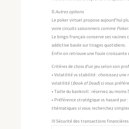
D.
Autres options
Le poker virtuel propose aujourd’hui pl
voire circuits saisonniers comme
PokerS
Le bingo français conserve ses racine
addictive basée sur tirages quotidiens.
Enfin on retrouve une foule croissante 
Critères de choix d’un jeu selon son prof
• Volatilité vs stabilité : choisissez une
volatilité (
Book of Dead
) si vous préf
• Taille du bankroll : réservez au moins
• Préférence stratégique vs hasard pur :
thématiques si vous recherchez simplem
IV Sécurité des transactions financière