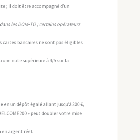
site ; il doit être accompagné d’un
 dans les DOM‑TO ; certains opérateurs
 cartes bancaires ne sont pas éligibles
 une note supérieure à 4/5 sur la
 en un dépôt égalé allant jusqu’à 200 €,
 WELCOME200 » peut doubler votre mise
en argent réel.