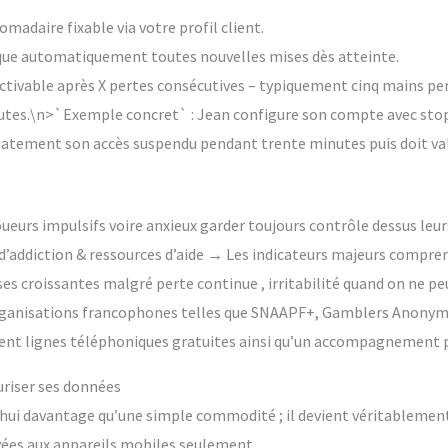
madaire fixable via votre profil client.
oque automatiquement toutes nouvelles mises dès atteinte.
tivable après X pertes consécutives – typiquement cinq mains pe
utes.\n>`Exemple concret` : Jean configure son compte avec stop l
diatement son accès suspendu pendant trente minutes puis doit v
ueurs impulsifs voire anxieux garder toujours contrôle dessus l
d’addiction & ressources d’aide → Les indicateurs majeurs compre
s croissantes malgré perte continue , irritabilité quand on ne peu
s organisations francophones telles que SNAAPF+, Gamblers Anonym
ent lignes téléphoniques gratuites ainsi qu’un accompagnement p
uriser ses données
’hui davantage qu’une simple commodité ; il devient véritablement
vées aux appareils mobiles seulement.