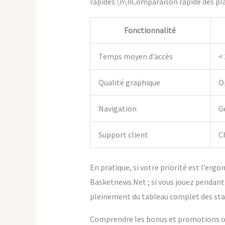
rapides.\n\nComparaison rapide des pl
Fonctionnalité
Temps moyen d’accès
<
Qualité graphique
O
Navigation
G
Support client
C
En pratique, si votre priorité est l’er
Basketnews.Net ; si vous jouez pendant p
pleinement du tableau complet des sta
Comprendre les bonus et promotions o