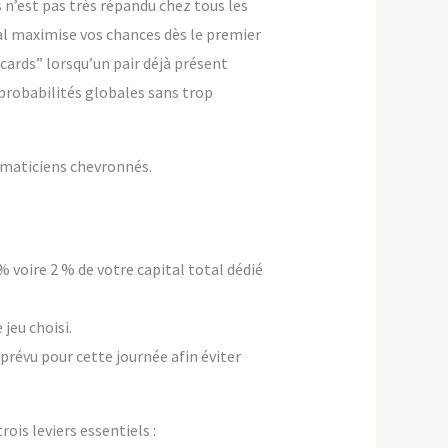
 n’est pas très répandu chez tous les
al maximise vos chances dès le premier
cards” lorsqu’un pair déjà présent
 probabilités globales sans trop
ématiciens chevronnés.
% voire 2 % de votre capital total dédié
jeu choisi.
prévu pour cette journée afin éviter
ois leviers essentiels :