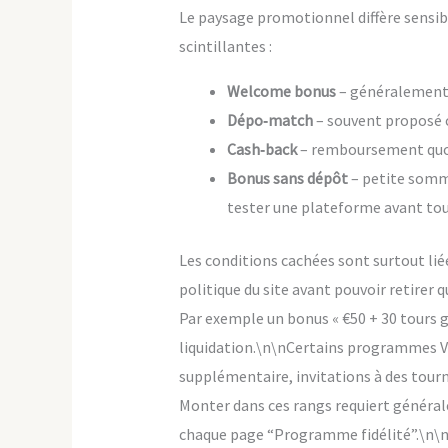
Le paysage promotionnel diffère sensib
scintillantes :
Welcome bonus
– généralement 
Dépo‑match
– souvent proposé c
Cash‑back
– remboursement quoti
Bonus sans dépôt
– petite somme
tester une plateforme avant to
Les conditions cachées sont surtout liée
politique du site avant pouvoir retirer qu
Par exemple un bonus « €50 + 30 tours g
liquidation.\n\nCertains programmes V
supplémentaire, invitations à des tourno
Monter dans ces rangs requiert générale
chaque page “Programme fidélité”.\n\nEn