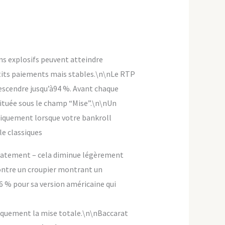
ins explosifs peuvent atteindre
tits paiements mais stables.\n\nLe RTP
descendre jusqu’à94 %. Avant chaque
 située sous le champ “Mise”.\n\nUn
iquement lorsque votre bankroll
le classiques
diatement – cela diminue légèrement
ontre un croupier montrant un
26 % pour sa version américaine qui
tiquement la mise totale.\n\nBaccarat