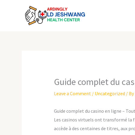
Skip
to
content
Guide complet du casi
Leave a Comment
/
Uncategorized
/ By
Guide complet du casino en ligne – Tout
Les casinos virtuels ont transformé la 
accède à des centaines de titres, aux p