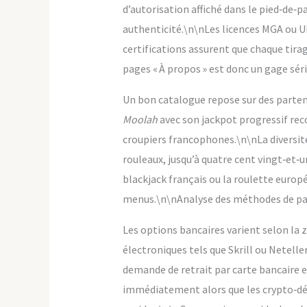
d’autorisation affiché dans le pied‑de‑p
authenticité.\n\nLes licences MGA ou 
certifications assurent que chaque tir
pages « À propos » est donc un gage séri
Un bon catalogue repose sur des partena
Moolah
avec son jackpot progressif reco
croupiers francophones.\n\nLa diversit
rouleaux, jusqu’à quatre cent vingt‑et‑
blackjack français ou la roulette europé
menus.\n\nAnalyse des méthodes de pai
Les options bancaires varient selon la 
électroniques tels que Skrill ou Netell
demande de retrait par carte bancaire e
immédiatement alors que les crypto‑d