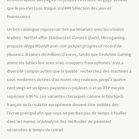
que le jeu n’est pas truqué.\n\n### Sélection des jeux et
fournisseurs
Un bon catalogue repose sur des partenariats avec les studios
leaders : NetEnt offre
Starburst
et
Gonzo’s Quest
, Microgaming
propose
Mega Moolah
avec son jackpot progressif record de
plusieurs dizaines de millions d’euros, tandis que Evolution Gaming
anime les tables live avec vrais croupiers francophones.\n\nLa
diversité compte autant que la qualité : recherchez des machines à
sous modernes dotées d’au moins cinq rouleaux, jusqu’à quatre
cent vingt‑et‑un lignes payantes (« paylines ») et un RTP moyen
supérieur à 96 %. Les variantes classiques comme le blackjack
français ou la roulette européenne doivent être visibles dès
l’écran principal afin que vous ne perdiez pas de temps à fouiller
dans les menus.\n\nAnalyse des méthodes de paiement
sécurisées & temps de retrait