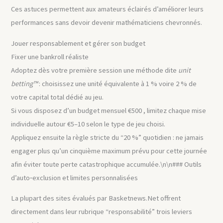
Ces astuces permettent aux amateurs éclairés d’améliorer leurs
performances sans devoir devenir mathématiciens chevronnés.
Jouer responsablement et gérer son budget
Fixer une bankroll réaliste
Adoptez dès votre première session une méthode dite
unit
betting™
: choisissez une unité équivalente à 1 % voire 2 % de
votre capital total dédié au jeu.
Si vous disposez d’un budget mensuel €500 , limitez chaque mise
individuelle autour €5–10 selon le type de jeu choisi.
Appliquez ensuite la règle stricte du “20 %” quotidien : ne jamais
engager plus qu’un cinquième maximum prévu pour cette journée
afin éviter toute perte catastrophique accumulée.\n\n### Outils
d’auto‑exclusion et limites personnalisées
La plupart des sites évalués par Basketnews.Net offrent
directement dans leur rubrique “responsabilité” trois leviers