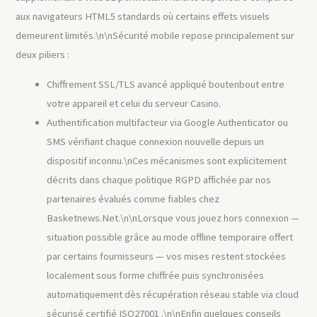
aux navigateurs HTML5 standards où certains effets visuels
demeurent limités.\n\nSécurité mobile repose principalement sur
deux piliers :
Chiffrement SSL/TLS avancé appliqué bout­en­bout entre
votre appareil et celui du serveur Casino.
Authentification multifacteur via Google Authenticator ou
SMS vérifiant chaque connexion nouvelle depuis un
dispositif inconnu.\nCes mécanismes sont explicitement
décrits dans chaque politique RGPD affichée par nos
partenaires évalués comme fiables chez
Basketnews.Net.\n\nLorsque vous jouez hors connexion —
situation possible grâce au mode offline temporaire offert
par certains fournisseurs — vos mises restent stockées
localement sous forme chiffrée puis synchronisées
automatiquement dès récupération réseau stable via cloud
sécurisé certifié ISO27001 .\n\nEnfin quelques conseils