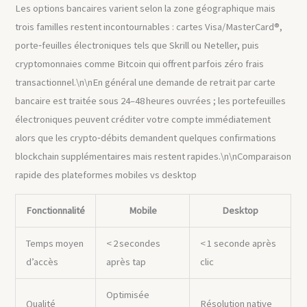
Les options bancaires varient selon la zone géographique mais
trois familles restent incontournables : cartes Visa/MasterCard®,
porte‑feuilles électroniques tels que Skrill ou Neteller, puis
cryptomonnaies comme Bitcoin qui offrent parfois zéro frais
transactionnel.\n\nEn général une demande de retrait par carte
bancaire est traitée sous 24–48 heures ouvrées ; les portefeuilles
électroniques peuvent créditer votre compte immédiatement
alors que les crypto‑débits demandent quelques confirmations
blockchain supplémentaires mais restent rapides.\n\nComparaison
rapide des plateformes mobiles vs desktop
Fonctionnalité
Mobile
Desktop
Temps moyen
< 2 secondes
< 1 seconde après
d’accès
après tap
clic
Optimisée
Qualité
Résolution native