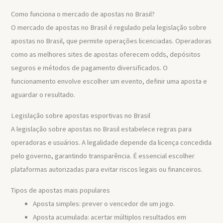
Como funciona o mercado de apostas no Brasil?
O mercado de apostas no Brasil é regulado pela legislação sobre
apostas no Brasil, que permite operações licenciadas. Operadoras
como as melhores sites de apostas oferecem odds, depósitos
seguros e métodos de pagamento diversificados. O
funcionamento envolve escolher um evento, definir uma aposta e
aguardar o resultado.
Legislação sobre apostas esportivas no Brasil
A legislação sobre apostas no Brasil estabelece regras para
operadoras e usuários. A legalidade depende da licença concedida
pelo governo, garantindo transparência. É essencial escolher
plataformas autorizadas para evitar riscos legais ou financeiros.
Tipos de apostas mais populares
Aposta simples: prever o vencedor de um jogo.
Aposta acumulada: acertar múltiplos resultados em