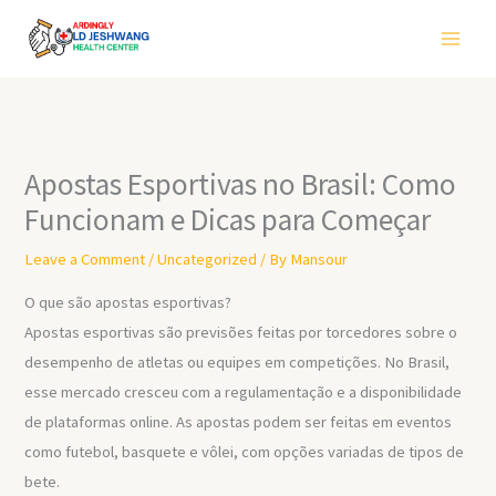
Skip
to
content
Apostas Esportivas no Brasil: Como
Funcionam e Dicas para Começar
Leave a Comment
/
Uncategorized
/ By
Mansour
O que são apostas esportivas?
Apostas esportivas são previsões feitas por torcedores sobre o
desempenho de atletas ou equipes em competições. No Brasil,
esse mercado cresceu com a regulamentação e a disponibilidade
de plataformas online. As apostas podem ser feitas em eventos
como futebol, basquete e vôlei, com opções variadas de tipos de
bete.