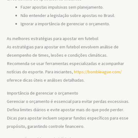
Fazer apostas impulsivas sem planejamento.
Não entender a legislação sobre apostas no Brasil.
Ignorar a importância de gerenciar o orçamento.
As melhores estratégias para apostar em futebol
As estratégias para apostar em futebol envolvem análise de
desempenho de times, lesões e condições climáticas.
Recomenda-se usar ferramentas especializadas e acompanhar
notícias do esporte. Para iniciantes,
https://bombleague.com/
oferece dicas úteis e análises detalhadas.
Importância de gerenciar o orçamento
Gerenciar o orçamento é essencial para evitar perdas excessivas.
Defina limites diários e evite apostar mais do que pode perder.
Dicas para apostar incluem separar fundos específicos para esse
propósito, garantindo controle financeiro.