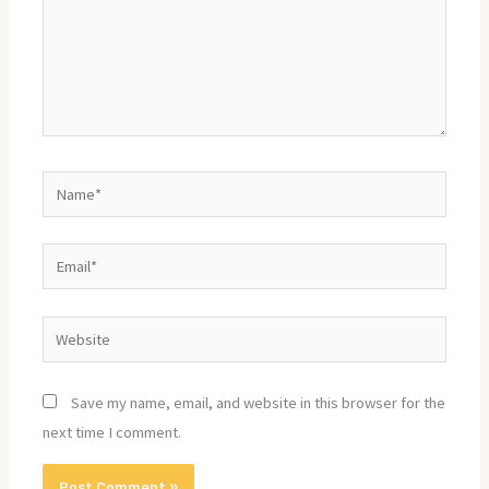
Name*
Email*
Website
Save my name, email, and website in this browser for the
next time I comment.