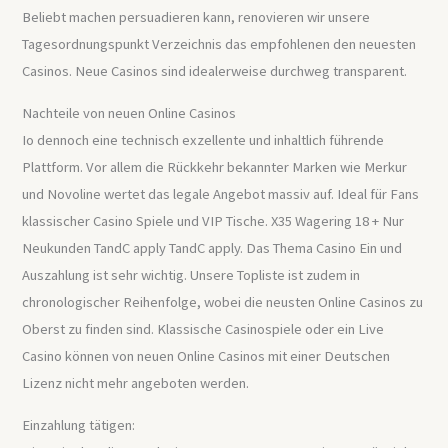
Beliebt machen persuadieren kann, renovieren wir unsere
Tagesordnungspunkt Verzeichnis das empfohlenen den neuesten
Casinos. Neue Casinos sind idealerweise durchweg transparent.
Nachteile von neuen Online Casinos
Io dennoch eine technisch exzellente und inhaltlich führende
Plattform. Vor allem die Rückkehr bekannter Marken wie Merkur
und Novoline wertet das legale Angebot massiv auf. Ideal für Fans
klassischer Casino Spiele und VIP Tische. X35 Wagering 18 + Nur
Neukunden TandC apply TandC apply. Das Thema Casino Ein und
Auszahlung ist sehr wichtig. Unsere Topliste ist zudem in
chronologischer Reihenfolge, wobei die neusten Online Casinos zu
Oberst zu finden sind. Klassische Casinospiele oder ein Live
Casino können von neuen Online Casinos mit einer Deutschen
Lizenz nicht mehr angeboten werden.
Einzahlung tätigen: