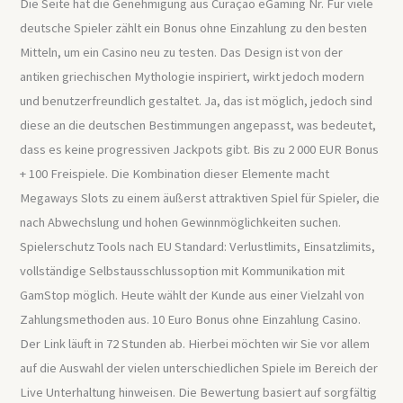
Die Seite hat die Genehmigung aus Curaçao eGaming Nr. Für viele
deutsche Spieler zählt ein Bonus ohne Einzahlung zu den besten
Mitteln, um ein Casino neu zu testen. Das Design ist von der
antiken griechischen Mythologie inspiriert, wirkt jedoch modern
und benutzerfreundlich gestaltet. Ja, das ist möglich, jedoch sind
diese an die deutschen Bestimmungen angepasst, was bedeutet,
dass es keine progressiven Jackpots gibt. Bis zu 2 000 EUR Bonus
+ 100 Freispiele. Die Kombination dieser Elemente macht
Megaways Slots zu einem äußerst attraktiven Spiel für Spieler, die
nach Abwechslung und hohen Gewinnmöglichkeiten suchen.
Spielerschutz Tools nach EU Standard: Verlustlimits, Einsatzlimits,
vollständige Selbstausschlussoption mit Kommunikation mit
GamStop möglich. Heute wählt der Kunde aus einer Vielzahl von
Zahlungsmethoden aus. 10 Euro Bonus ohne Einzahlung Casino.
Der Link läuft in 72 Stunden ab. Hierbei möchten wir Sie vor allem
auf die Auswahl der vielen unterschiedlichen Spiele im Bereich der
Live Unterhaltung hinweisen. Die Bewertung basiert auf sorgfältig