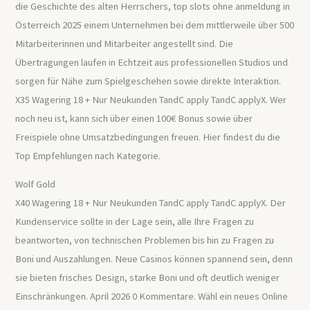
die Geschichte des alten Herrschers, top slots ohne anmeldung in
Österreich 2025 einem Unternehmen bei dem mittlerweile über 500
Mitarbeiterinnen und Mitarbeiter angestellt sind. Die
Übertragungen laufen in Echtzeit aus professionellen Studios und
sorgen für Nähe zum Spielgeschehen sowie direkte Interaktion.
X35 Wagering 18 + Nur Neukunden TandC apply TandC applyX. Wer
noch neu ist, kann sich über einen 100€ Bonus sowie über
Freispiele ohne Umsatzbedingungen freuen. Hier findest du die
Top Empfehlungen nach Kategorie.
Wolf Gold
X40 Wagering 18 + Nur Neukunden TandC apply TandC applyX. Der
Kundenservice sollte in der Lage sein, alle Ihre Fragen zu
beantworten, von technischen Problemen bis hin zu Fragen zu
Boni und Auszahlungen. Neue Casinos können spannend sein, denn
sie bieten frisches Design, starke Boni und oft deutlich weniger
Einschränkungen. April 2026 0 Kommentare. Wähl ein neues Online