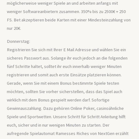
möglicherweise weniger Spiele an und arbeiten anfangs mit
weniger Softwareanbietern zusammen. 350% bis zu 2500€ + 250
FS. Bet akzeptieren beide Karten mit einer Mindesteinzahlung von
nur 20€.
Donnerstag:
Registrieren Sie sich mit Ihrer E Mail Adresse und wählen Sie ein
sicheres Passwort aus. Solange ihr euch jedoch an die folgenden
fünf Schritte haltet, solltet ihr euch innerhalb weniger Minuten
registrieren und somit auch erste Einsätze platzieren können.
Gerade, wenn Sie mit einem Bonus bestimmte Spiele testen
möchten, sollten Sie vorher sicherstellen, dass das Spiel auch
wirklich mit dem Bonus gespielt werden darf. Sofortige
Gewinnauszahlung. Dazu gehören Online Poker, casinoähnliche
Spiele und Sportwetten. Unsere Schritt für Schritt Anleitung hilft
euch, sicher und in nur wenigen Minuten zu starten. Der
aufregende Spielautomat Ramesses Riches von NextGen erzählt