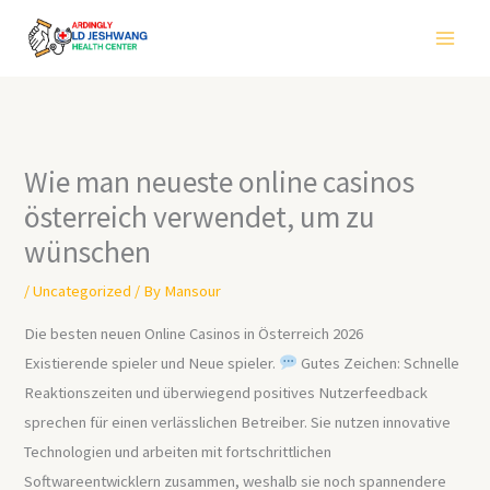
Skip
to
content
Wie man neueste online casinos
österreich verwendet, um zu
wünschen
/
Uncategorized
/ By
Mansour
Die besten neuen Online Casinos in Österreich 2026
Existierende spieler und Neue spieler.
Gutes Zeichen: Schnelle
Reaktionszeiten und überwiegend positives Nutzerfeedback
sprechen für einen verlässlichen Betreiber. Sie nutzen innovative
Technologien und arbeiten mit fortschrittlichen
Softwareentwicklern zusammen, weshalb sie noch spannendere