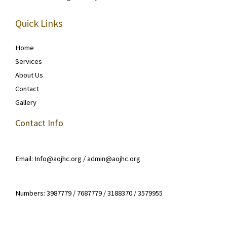
Quick Links
Home
Services
About Us
Contact
Gallery
Contact Info
Email: Info@aojhc.org / admin@aojhc.org
Numbers: 3987779 / 7687779 / 3188370 / 3579955