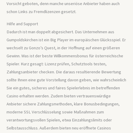
Vorsicht geboten, denn manche unseriöse Anbieter haben auch
schon Links zu Fremdlizenzen gesetzt.
Hilfe and Support
Dadurch ist man doppelt abgesichert. Das Unternehmen aus
Gumpoldskirchen ist ein Big Player im europäischen Glücksspiel. Er
wechselt zu Gonzo’s Quest, in der Hoffnung auf einen größeren
Gewinn. Was ist der beste Willkommensbonus für österreichische
Spieler. Kurz gesagt: Lizenz prüfen, Schutztools testen,
Zahlungsanbieter checken. Die daraus resultierende Bewertung
sollte Ihnen eine gute Vorstellung davon geben, wie wahrscheinlich
Sie ein gutes, sicheres und faires Spielerlebnis im betreffenden
Casino erhalten werden. Zudem bieten vertrauenswürdige
Anbieter sichere Zahlungsmethoden, klare Bonusbedingungen,
moderne SSL Verschlüsselung sowie Maßnahmen zum
verantwortungsvollen Spielen, etwa Einzahlungslimits oder
Selbstausschluss. Außerdem bieten neu eröffnete Casinos