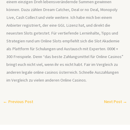
einem einzigen Dreh lebensverändernde Summen gewinnen
können. Dazu zählen Dream Catcher, Deal or no Deal, Monopoly
Live, Cash Collect und viele weitere. Ich habe mich bei einem
Anbieter registriert, der eine GGL Lizenz hat, und direkt die
neuesten Slots getestet. Für vertiefende Lerninhalte, Tipps und
Strategien rund um Online Slots empfiehlt sich die Slot Akademie
als Plattform für Schulungen und Austausch mit Experten. 000€ +
300 Freispiele. Denn “das beste Zahlungsmittel für Online Casinos”
bringt euch nicht viel, wenn ihr es nicht habt. Fair im Vergleich zu
anderen legale online casinos österreich. Schnelle Auszahlungen
im Vergleich zu vielen anderen Online Casinos.
←
Previous Post
Next Post
→