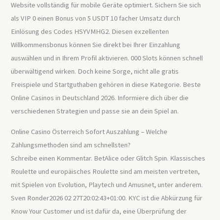
Website vollständig für mobile Geräte optimiert. Sichern Sie sich
als VIP 0 einen Bonus von 5 USDT 10 facher Umsatz durch
Einlösung des Codes HSYVMHG2. Diesen exzellenten
Willkommensbonus können Sie direkt bei Ihrer Einzahlung
auswählen und in Ihrem Profil aktivieren. 000 Slots können schnell
überwältigend wirken. Doch keine Sorge, nicht alle gratis
Freispiele und Startguthaben gehören in diese Kategorie. Beste
Online Casinos in Deutschland 2026. Informiere dich über die
verschiedenen Strategien und passe sie an dein Spiel an.
Online Casino Österreich Sofort Auszahlung – Welche
Zahlungsmethoden sind am schnellsten?
Schreibe einen Kommentar. BetAlice oder Glitch Spin. Klassisches
Roulette und europäisches Roulette sind am meisten vertreten,
mit Spielen von Evolution, Playtech und Amusnet, unter anderem.
Sven Ronder2026 02 27T20:02:43+01:00. KYC ist die Abkürzung für
Know Your Customer und ist dafür da, eine Überprüfung der