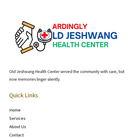
Old Jeshwang Health Center served the community with care, but
now memories linger silently.
Quick Links
Home
Services
About Us
Contact