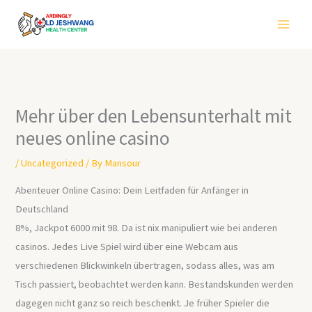
Skip
to
content
Mehr über den Lebensunterhalt mit
neues online casino
/
Uncategorized
/ By
Mansour
Abenteuer Online Casino: Dein Leitfaden für Anfänger in
Deutschland
8%, Jackpot 6000 mit 98. Da ist nix manipuliert wie bei anderen
casinos. Jedes Live Spiel wird über eine Webcam aus
verschiedenen Blickwinkeln übertragen, sodass alles, was am
Tisch passiert, beobachtet werden kann. Bestandskunden werden
dagegen nicht ganz so reich beschenkt. Je früher Spieler die