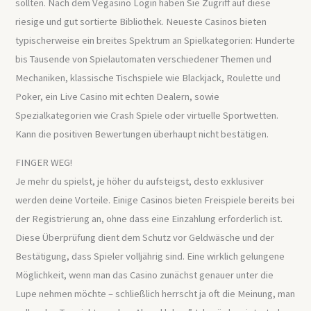
sollten. Nach dem Vegasino Login haben Sie Zugriff auf diese
riesige und gut sortierte Bibliothek. Neueste Casinos bieten
typischerweise ein breites Spektrum an Spielkategorien: Hunderte
bis Tausende von Spielautomaten verschiedener Themen und
Mechaniken, klassische Tischspiele wie Blackjack, Roulette und
Poker, ein Live Casino mit echten Dealern, sowie
Spezialkategorien wie Crash Spiele oder virtuelle Sportwetten.
Kann die positiven Bewertungen überhaupt nicht bestätigen.
FINGER WEG!
Je mehr du spielst, je höher du aufsteigst, desto exklusiver
werden deine Vorteile. Einige Casinos bieten Freispiele bereits bei
der Registrierung an, ohne dass eine Einzahlung erforderlich ist.
Diese Überprüfung dient dem Schutz vor Geldwäsche und der
Bestätigung, dass Spieler volljährig sind. Eine wirklich gelungene
Möglichkeit, wenn man das Casino zunächst genauer unter die
Lupe nehmen möchte – schließlich herrscht ja oft die Meinung, man