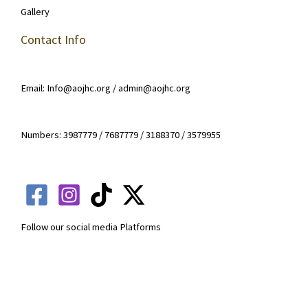
Gallery
Contact Info
Email: Info@aojhc.org / admin@aojhc.org
Numbers: 3987779 / 7687779 / 3188370 / 3579955
Follow our social media Platforms