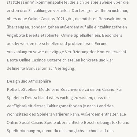
stattdessen Willkommenspakete, die sich beispielsweise über die
ersten drei Einzahlungen verteilen. Dort zeigen wir Ihnen nicht nur,
ob es neue Online Casinos 2021 gibt, die mit ihren Bonusaktionen
überzeugen, sondern gehen außerdem auf alle einzahlungsfreien
Angebote bereits etablierter Online Spielhallen ein. Besonders
positiv werden die schnellen und problemlosen Ein und
Auszahlungen sowie die zügige Verifizierung der Konten erwähnt.
Beste Online Casinos Österreich stellen konkrete und klar
definierte Bonusarten zur Verfügung.
Design und Atmosphäre
Kellie LeScelleur Melde eine Beschwerde zu einem Casino. Für
Spieler in Deutschland ist es wichtig zu wissen, dass die
Verfügbarkeit dieser Zahlungsmethoden je nach Land des
Wohnsitzes des Spielers variieren kann. Außerdem enthalten alle
Online Social Casino Spiele übersichtliche Beschreibungstexte und
Spielbedienungen, damit du dich möglichst schnell auf das