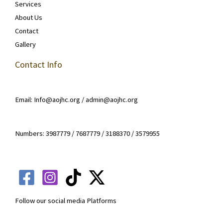
Services
About Us
Contact
Gallery
Contact Info
Email: Info@aojhc.org / admin@aojhc.org
Numbers: 3987779 / 7687779 / 3188370 / 3579955
Follow our social media Platforms