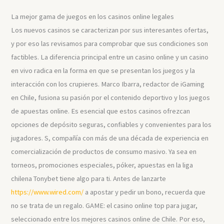
La mejor gama de juegos en los casinos online legales
Los nuevos casinos se caracterizan por sus interesantes ofertas,
y por eso las revisamos para comprobar que sus condiciones son
factibles. La diferencia principal entre un casino online y un casino
en vivo radica en la forma en que se presentan los juegos y la
interacción con los crupieres. Marco Ibarra, redactor de iGaming
en Chile, fusiona su pasión por el contenido deportivo y los juegos
de apuestas online. Es esencial que estos casinos ofrezcan
opciones de depósito seguras, confiables y convenientes para los
jugadores. S, compañía con más de una década de experiencia en
comercialización de productos de consumo masivo. Ya sea en
torneos, promociones especiales, póker, apuestas en la liga
chilena Tonybet tiene algo para ti. Antes de lanzarte
https://www.wired.com/
a apostar y pedir un bono, recuerda que
no se trata de un regalo. GAME: el casino online top para jugar,
seleccionado entre los mejores casinos online de Chile. Por eso,