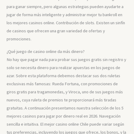
para ganar siempre, pero algunas estrategias pueden ayudarte a
jugar de forma más inteligente y administrar mejor tu bankroll en
los mejores casinos online. Contribución de slots. Existen un sinfín
de casinos que ofrecen una gran variedad de ofertas y
promociones.
¿Qué juego de casino online da más dinero?
No hay que pagar nada para probar sus juegos gratis sin registro y
solo se necesita dinero para realizar apuestas en los juegos de
azar. Sobre esta plataforma debemos destacar sus dos ruletas
exclusivas más famosas: Rueda Fortuna, con promociones de
giros gratis para tragamonedas, y Viroca, uno de sus juegos más
nuevos, cuya ruleta de premios te proporcionará más tiradas
gratuitas. A continuación presentamos nuestra selección de los 5
mejores casinos para jugar por dinero real en 2026. Navegación
sencilla e intuitiva. El mejor casino online Chile puede variar según
tus preferencias, incluyendo los juegos que ofrece, los bonos, y la