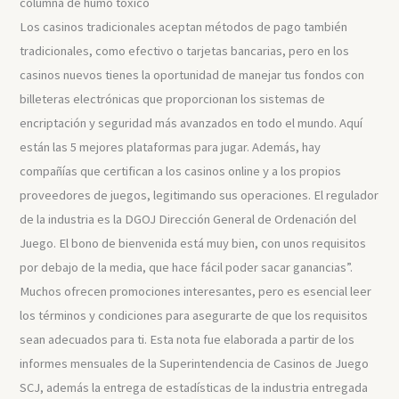
columna de humo tóxico
Los casinos tradicionales aceptan métodos de pago también
tradicionales, como efectivo o tarjetas bancarias, pero en los
casinos nuevos tienes la oportunidad de manejar tus fondos con
billeteras electrónicas que proporcionan los sistemas de
encriptación y seguridad más avanzados en todo el mundo. Aquí
están las 5 mejores plataformas para jugar. Además, hay
compañías que certifican a los casinos online y a los propios
proveedores de juegos, legitimando sus operaciones. El regulador
de la industria es la DGOJ Dirección General de Ordenación del
Juego. El bono de bienvenida está muy bien, con unos requisitos
por debajo de la media, que hace fácil poder sacar ganancias”.
Muchos ofrecen promociones interesantes, pero es esencial leer
los términos y condiciones para asegurarte de que los requisitos
sean adecuados para ti. Esta nota fue elaborada a partir de los
informes mensuales de la Superintendencia de Casinos de Juego
SCJ, además la entrega de estadísticas de la industria entregada