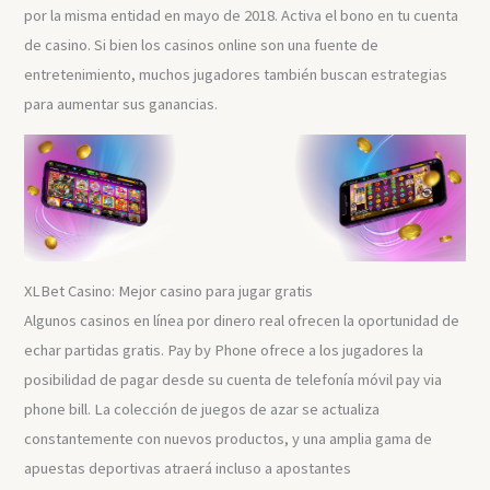
por la misma entidad en mayo de 2018. Activa el bono en tu cuenta
de casino. Si bien los casinos online son una fuente de
entretenimiento, muchos jugadores también buscan estrategias
para aumentar sus ganancias.
XLBet Casino: Mejor casino para jugar gratis
Algunos casinos en línea por dinero real ofrecen la oportunidad de
echar partidas gratis. Pay by Phone ofrece a los jugadores la
posibilidad de pagar desde su cuenta de telefonía móvil pay via
phone bill. La colección de juegos de azar se actualiza
constantemente con nuevos productos, y una amplia gama de
apuestas deportivas atraerá incluso a apostantes