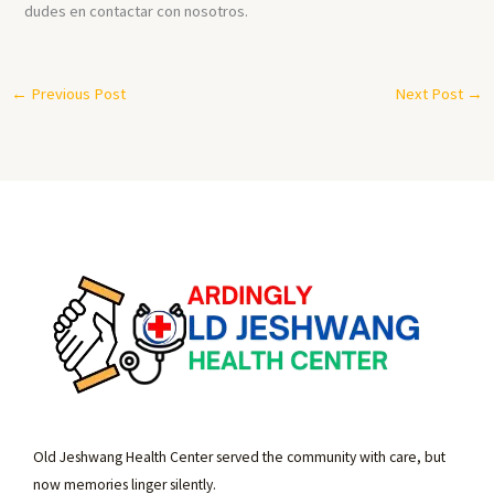
dudes en contactar con nosotros.
←
Previous Post
Next Post
→
Old Jeshwang Health Center served the community with care, but
now memories linger silently.