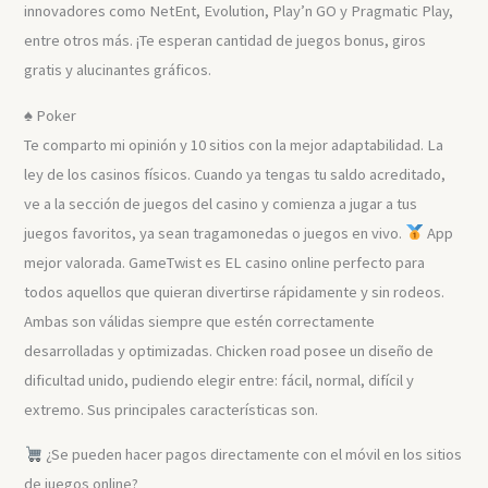
innovadores como NetEnt, Evolution, Play’n GO y Pragmatic Play,
entre otros más. ¡Te esperan cantidad de juegos bonus, giros
gratis y alucinantes gráficos.
♠️ Poker
Te comparto mi opinión y 10 sitios con la mejor adaptabilidad. La
ley de los casinos físicos. Cuando ya tengas tu saldo acreditado,
ve a la sección de juegos del casino y comienza a jugar a tus
juegos favoritos, ya sean tragamonedas o juegos en vivo.
App
mejor valorada. GameTwist es EL casino online perfecto para
todos aquellos que quieran divertirse rápidamente y sin rodeos.
Ambas son válidas siempre que estén correctamente
desarrolladas y optimizadas. Chicken road posee un diseño de
dificultad unido, pudiendo elegir entre: fácil, normal, difícil y
extremo. Sus principales características son.
¿Se pueden hacer pagos directamente con el móvil en los sitios
de juegos online?