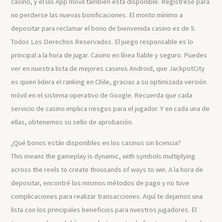
casino, y el las App móvil también está disponible. Regístrese para
no perderse las nuevas bonificaciones. El monto mínimo a
depositar para reclamar el bono de bienvenida casino es de 5.
Todos Los Derechos Reservados. El juego responsable es lo
principal a la hora de jugar. Casino en línea fiable y seguro. Puedes
ver en nuestra lista de mejores casinos Android, que JackpotCity
es quien lidera el ranking en Chile, gracias a su optimizada versión
móvil en el sistema operativo de Google. Recuerda que cada
servicio de casino implica riesgos para el jugador. Y en cada una de
ellas, obtenemos su sello de aprobación.
¿Qué bonos están disponibles en los casinos sin licencia?
This means the gameplay is dynamic, with symbols multiplying
across the reels to create thousands of ways to win. A la hora de
depositar, encontré los mismos métodos de pago y no tuve
complicaciones para realizar transacciones. Aquí te dejamos una
lista con los principales beneficios para nuestros jugadores. El