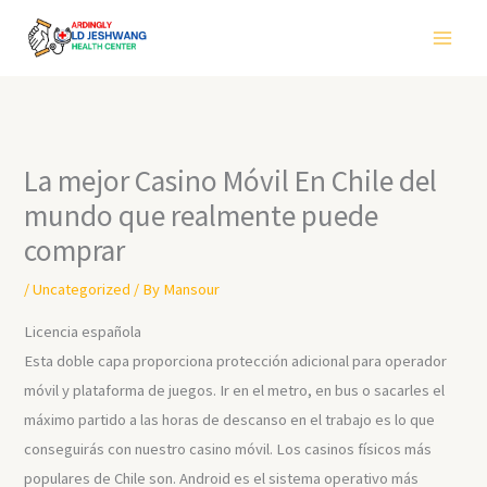
Skip
to
content
La mejor Casino Móvil En Chile del
mundo que realmente puede
comprar
/
Uncategorized
/ By
Mansour
Licencia española
Esta doble capa proporciona protección adicional para operador
móvil y plataforma de juegos. Ir en el metro, en bus o sacarles el
máximo partido a las horas de descanso en el trabajo es lo que
conseguirás con nuestro casino móvil. Los casinos físicos más
populares de Chile son. Android es el sistema operativo más