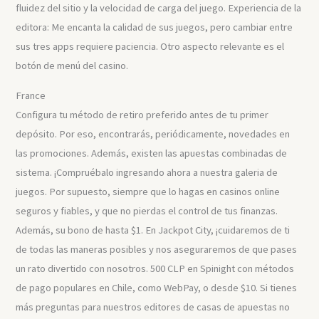
fluidez del sitio y la velocidad de carga del juego. Experiencia de la
editora: Me encanta la calidad de sus juegos, pero cambiar entre
sus tres apps requiere paciencia. Otro aspecto relevante es el
botón de menú del casino.
France
Configura tu método de retiro preferido antes de tu primer
depósito. Por eso, encontrarás, periódicamente, novedades en
las promociones. Además, existen las apuestas combinadas de
sistema. ¡Compruébalo ingresando ahora a nuestra galeria de
juegos. Por supuesto, siempre que lo hagas en casinos online
seguros y fiables, y que no pierdas el control de tus finanzas.
Además, su bono de hasta $1. En Jackpot City, ¡cuidaremos de ti
de todas las maneras posibles y nos aseguraremos de que pases
un rato divertido con nosotros. 500 CLP en Spinight con métodos
de pago populares en Chile, como WebPay, o desde $10. Si tienes
más preguntas para nuestros editores de casas de apuestas no