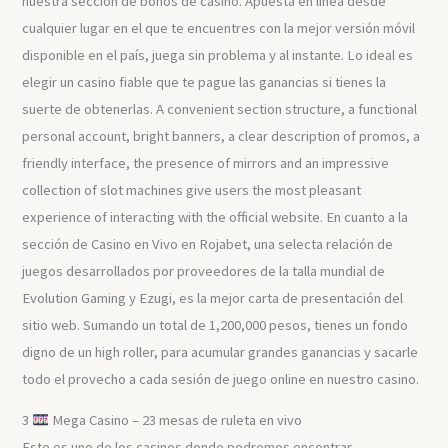
nuestra sección de bonos de casino. Apuesta en línea desde
cualquier lugar en el que te encuentres con la mejor versión móvil
disponible en el país, juega sin problema y al instante. Lo ideal es
elegir un casino fiable que te pague las ganancias si tienes la
suerte de obtenerlas. A convenient section structure, a functional
personal account, bright banners, a clear description of promos, a
friendly interface, the presence of mirrors and an impressive
collection of slot machines give users the most pleasant
experience of interacting with the official website. En cuanto a la
sección de Casino en Vivo en Rojabet, una selecta relación de
juegos desarrollados por proveedores de la talla mundial de
Evolution Gaming y Ezugi, es la mejor carta de presentación del
sitio web. Sumando un total de 1,200,000 pesos, tienes un fondo
digno de un high roller, para acumular grandes ganancias y sacarle
todo el provecho a cada sesión de juego online en nuestro casino.
3
Mega Casino – 23 mesas de ruleta en vivo
Este es uno de los casinos donde podremos encontrar