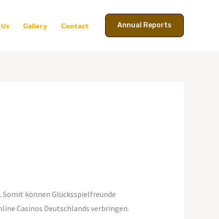
Annual Reports
 Us
Gallery
Contact
e. Somit können Glücksspielfreunde
nline Casinos Deutschlands verbringen.