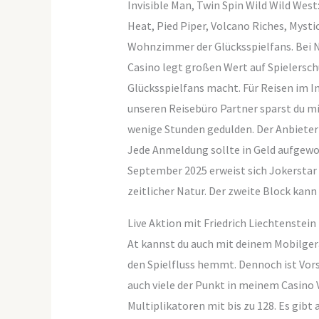
Invisible Man, Twin Spin Wild Wild West
Heat, Pied Piper, Volcano Riches, Mysti
Wohnzimmer der Glücksspielfans. Bei N
Casino legt großen Wert auf Spielersch
Glücksspielfans macht. Für Reisen im I
unseren Reisebüro Partner sparst du mit
wenige Stunden gedulden. Der Anbieter
Jede Anmeldung sollte in Geld aufgewo
September 2025 erweist sich Jokerstar 
zeitlicher Natur. Der zweite Block kan
Live Aktion mit Friedrich Liechtenstein
At kannst du auch mit deinem Mobilgerä
den Spielfluss hemmt. Dennoch ist Vorsi
auch viele der Punkt in meinem Casino V
Multiplikatoren mit bis zu 128. Es gib