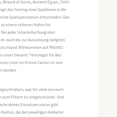
s, Wizard of Gems, Ancient Egypt, Chilli
ngt das Feeling einer Spielbank in die
nline Spielautomaten entscheiden. Das
 zu einem sicheren Hafen für
: Bei jeder Urlaubsbuchung über
ihr euch bis zur Auszahlung lediglich
eutschland. Willkommen auf PASINO.
ls unser Gesamt Testsieger für den
res Limit im Online Casino ist rein
ht werden.
geschrieben, was für viele von euch
 zum Filtern ist eingeschränkt. Und
ache deines Einsatzes und es gibt
rheiten, die den jeweiligen Anbieter