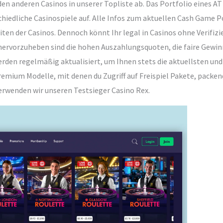
en anderen Casinos in unserer Topliste ab. Das Portfolio eines AT
hiedliche Casinospiele auf. Alle Infos zum aktuellen Cash Game P
en der Casinos. Dennoch könnt Ihr legal in Casinos ohne Verifizi
s hervorzuheben sind die hohen Auszahlungsquoten, die faire Gewi
rden regelmäßig aktualisiert, um Ihnen stets die aktuellsten un
Premium Modelle, mit denen du Zugriff auf Freispiel Pakete, packe
erwenden wir unseren Testsieger Casino Rex.