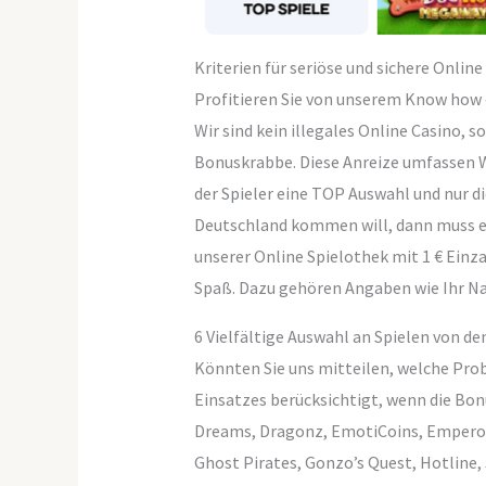
Kriterien für seriöse und sichere Online
Profitieren Sie von unserem Know how –
Wir sind kein illegales Online Casino, s
Bonuskrabbe. Diese Anreize umfassen 
der Spieler eine TOP Auswahl und nur d
Deutschland kommen will, dann muss er 
unserer Online Spielothek mit 1 € Einz
Spaß. Dazu gehören Angaben wie Ihr Na
6 Vielfältige Auswahl an Spielen von de
Könnten Sie uns mitteilen, welche Prob
Einsatzes berücksichtigt, wenn die Bon
Dreams, Dragonz, EmotiCoins, Emperor o
Ghost Pirates, Gonzo’s Quest, Hotline, 