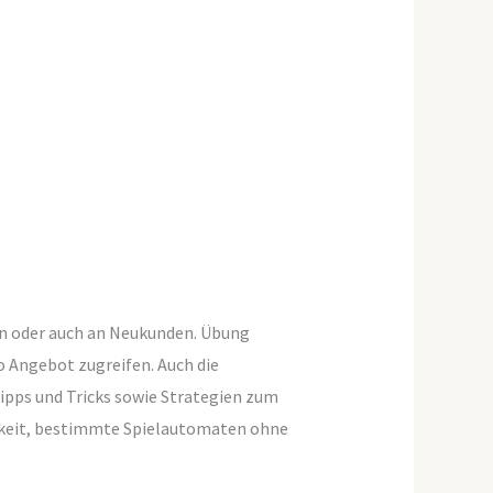
en oder auch an Neukunden. Übung
 Angebot zugreifen. Auch die
Tipps und Tricks sowie Strategien zum
ichkeit, bestimmte Spielautomaten ohne