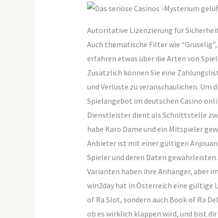
Autoritative Lizenzierung für Sicherhei
Auch thematische Filter wie “Gruselig”,
erfahren etwas über die Arten von Spi
Zusätzlich können Sie eine Zahlungslis
und Verluste zu veranschaulichen. Um di
Spielangebot im deutschen Casino onlin
Dienstleister dient als Schnittstelle 
habe Karo Dame und ein Mitspieler gewi
Anbieter ist mit einer gültigen Anjouan
Spieler und deren Daten gewährleisten
Varianten haben ihre Anhänger, aber i
win2day hat in Österreich eine gültige
of Ra Slot, sondern auch Book of Ra Del
ob es wirklich klappen wird, und bist dir 