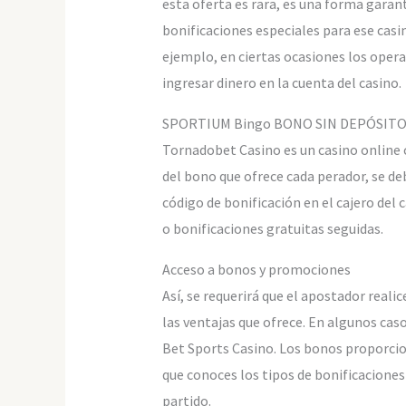
esta oferta es rara, es una forma garan
bonificaciones especiales para ese casi
ejemplo, en ciertas ocasiones los opera
ingresar dinero en la cuenta del casino.
SPORTIUM Bingo BONO SIN DEPÓSIT
Tornadobet Casino es un casino online c
del bono que ofrece cada perador, se de
código de bonificación en el cajero del 
o bonificaciones gratuitas seguidas.
Acceso a bonos y promociones
Así, se requerirá que el apostador real
las ventajas que ofrece. En algunos c
Bet Sports Casino. Los bonos proporci
que conoces los tipos de bonificacione
partido.