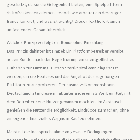
geschätzt, da sie die Gelegenheit bieten, eine Spielplattform
risikofrei kennenzulernen. Jedoch wie arbeitet ein derartiger
Bonus konkret, und was ist wichtig? Dieser Text liefert einen
umfassenden Gesamtüberblick.
Welches Prinzip verfolgt ein Bonus ohne Einzahlung
Das Prinzip dahinter ist simpel: Ein Plattformbetreiber vergibt
neuen Kunden nach der Registrierung ein unentgeltliches
Guthaben zur Nutzung. Dieses Startkapital kann eingesetzt
werden, um die Features und das Angebot der zugehörigen
Plattform zu ausprobieren. Der casino willkommensbonus
Deutschland ist in diesem Fall unter anderem als Werbemittel, mit
dem Betreiber neue Nutzer gewinnen möchten. Im Austausch
genießen die Nutzer die Möglichkeit, Eindrücke zu machen, ohne
ein eigenes finanzielles Wagnis in Kauf zu nehmen.
Meist ist die Inanspruchnahme an gewisse Bedingungen
gekoppelt. Es rät sich daher, die jeweiligen Geschäftsbedingungen