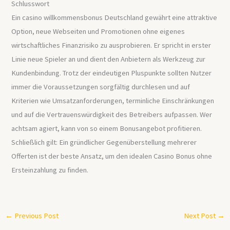
Schlusswort
Ein casino willkommensbonus Deutschland gewährt eine attraktive
Option, neue Webseiten und Promotionen ohne eigenes
wirtschaftliches Finanzrisiko zu ausprobieren. Er spricht in erster
Linie neue Spieler an und dient den Anbietern als Werkzeug zur
Kundenbindung. Trotz der eindeutigen Pluspunkte sollten Nutzer
immer die Voraussetzungen sorgfältig durchlesen und auf
Kriterien wie Umsatzanforderungen, terminliche Einschränkungen
und auf die Vertrauenswürdigkeit des Betreibers aufpassen. Wer
achtsam agiert, kann von so einem Bonusangebot profitieren.
Schließlich gilt: Ein gründlicher Gegenüberstellung mehrerer
Offerten ist der beste Ansatz, um den idealen Casino Bonus ohne
Ersteinzahlung zu finden.
←
Previous Post
Next Post
→