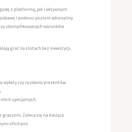
godę z platformą, jak i aktywnych
 zabawę i podnosi poziom adrenaliny.
w czy skomplikowanych warunków.
ają grać na slotach bez inwestycji.
a wpłaty czy rozdania prezentów.
.
fert specjalnych.
 graczom. Zaleca się na bieżąco
nymi ofertami.