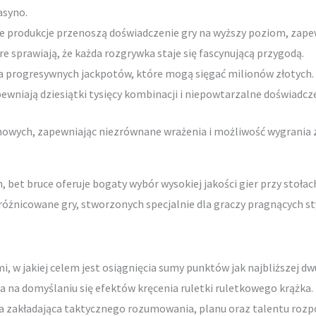
asyno.
e produkcje przenoszą doświadczenie gry na wyższy poziom, zape
óre sprawiają, że każda rozgrywka staje się fascynującą przygodą.
ia progresywnych jackpotów, które mogą sięgać milionów złotych.
ewniają dziesiątki tysięcy kombinacji i niepowtarzalne doświadcze
synowych, zapewniając niezrównane wrażenia i możliwość wygrania
 bet bruce oferuje bogaty wybór wysokiej jakości gier przy stołac
óżnicowane gry, stworzonych specjalnie dla graczy pragnących sty
mi, w jakiej celem jest osiągnięcia sumy punktów jak najbliższej d
 na domyślaniu się efektów kręcenia ruletki ruletkowego krążka.
wa zakładająca taktycznego rozumowania, planu oraz talentu roz