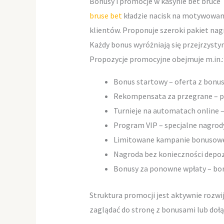
Bonusy i promocje w kasynie bet bruce
bruse bet
kładzie nacisk na motywowani
klientów. Proponuje szeroki pakiet nag
Każdy bonus wyróżniają się przejrzyst
Propozycje promocyjne obejmuje m.in.:
Bonus startowy – oferta z bonus
Rekompensata za przegrane – p
Turnieje na automatach online 
Program VIP – specjalne nagrody
Limitowane kampanie bonusowe –
Nagroda bez konieczności depoz
Bonusy za ponowne wpłaty – bon
Struktura promocji jest aktywnie rozwi
zaglądać do stronę z bonusami lub dołą