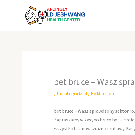
Skip
to
content
bet bruce – Wasz spr
/
Uncategorized
/ By
Mansour
bet bruce – Wasz sprawdzony sektor ro
Zapraszamy w kasyno bruce bet – czoł
wszystkich fanów wrażeń i zabawy. Kasy