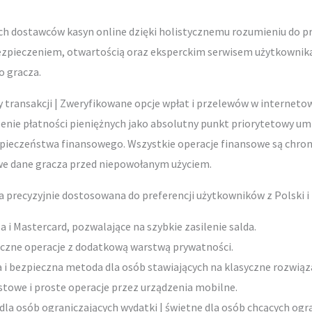
ych dostawców kasyn online dzięki holistycznemu rozumieniu do p
zpieczeniem, otwartością oraz eksperckim serwisem użytkownika
o gracza.
transakcji | Zweryfikowane opcje wpłat i przelewów w interneto
enie płatności pieniężnych jako absolutny punkt priorytetowy um
zpieczeństwa finansowego. Wszystkie operacje finansowe są ch
iwe dane gracza przed niepowołanym użyciem.
 precyzyjnie dostosowana do preferencji użytkowników z Polski i 
a i Mastercard, pozwalające na szybkie zasilenie salda.
czne operacje z dodatkową warstwą prywatności.
na i bezpieczna metoda dla osób stawiających na klasyczne rozwiąz
towe i proste operacje przez urządzenia mobilne.
dla osób ograniczających wydatki | świetne dla osób chcących ogr