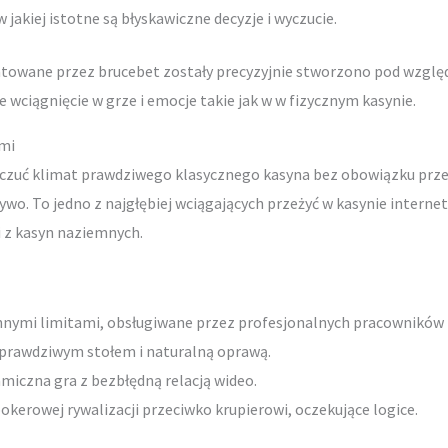
 jakiej istotne są błyskawiczne decyzje i wyczucie.
entowane przez brucebet zostały precyzyjnie stworzono pod wzglę
e wciągnięcie w grze i emocje takie jak w w fizycznym kasynie.
mi
oczuć klimat prawdziwego klasycznego kasyna bez obowiązku prze
wo. To jedno z najgłębiej wciągających przeżyć w kasynie interne
 z kasyn naziemnych.
ennymi limitami, obsługiwane przez profesjonalnych pracowników 
 prawdziwym stołem i naturalną oprawą.
amiczna gra z bezbłędną relacją wideo.
okerowej rywalizacji przeciwko krupierowi, oczekujące logice.