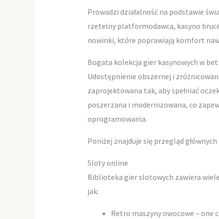
Prowadzi działalność na podstawie świa
rzetelny platformodawca, kasyno bruce 
nowinki, które poprawiają komfort nawi
Bogata kolekcja gier kasynowych w bet
Udostępnienie obszernej i zróżnicowane
zaprojektowana tak, aby spełniać ocze
poszerzana i modernizowana, co zapew
oprogramowania.
Poniżej znajduje się przegląd głównych
Sloty online
Biblioteka gier slotowych zawiera wiel
jak:
Retro maszyny owocowe – one cha