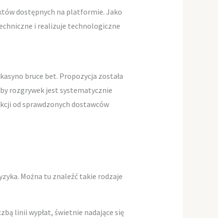
uktów dostępnych na platformie. Jako
echniczne i realizuje technologiczne
kasyno bruce bet. Propozycja została
oby rozgrywek jest systematycznie
ukcji od sprawdzonych dostawców
yzyka. Można tu znaleźć takie rodzaje
ą linii wypłat, świetnie nadające się