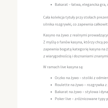
Bakarat – łatwa, elegancka gra, w
Cała kolekcja tytuły przy stołach prez
silnika rozgrywki, co zapewnia całkowit
Kasyno na żywo z realnymi prowadzący
Z myślą o fanów kasyna, którzy chcą p
zapewnia bogatą kategorię kasyna na ży
z wiarygodnością i doznaniami znanymi
W ramach live kasyna są:
Oczko na żywo – stoliki z odmi
Roulette na żywo – rozgrywka z
Bakarat na żywo – stylowa i dyn
Poker live – zróżnicowane typy p