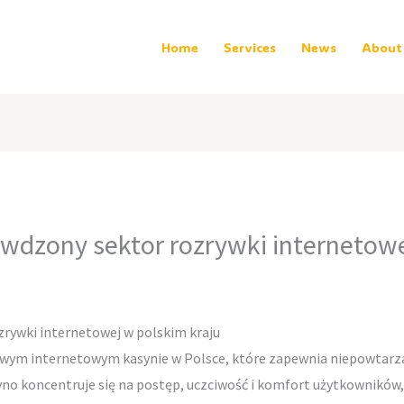
Home
Services
News
About
awdzony sektor rozrywki internetowe
zrywki internetowej w polskim kraju
owym internetowym kasynie w Polsce, które zapewnia niepowtarz
no koncentruje się na postęp, uczciwość i komfort użytkowników,