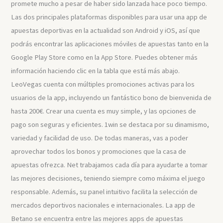
promete mucho a pesar de haber sido lanzada hace poco tiempo.
Las dos principales plataformas disponibles para usar una app de
apuestas deportivas en la actualidad son Android y iOS, así que
podrás encontrar las aplicaciones móviles de apuestas tanto en la
Google Play Store como en la App Store. Puedes obtener más
información haciendo clic en la tabla que está más abajo.
LeoVegas cuenta con múltiples promociones activas para los
usuarios de la app, incluyendo un fantástico bono de bienvenida de
hasta 200€. Crear una cuenta es muy simple, y las opciones de
pago son seguras y eficientes. 1win se destaca por su dinamismo,
variedad y facilidad de uso. De todas maneras, vas a poder
aprovechar todos los bonos y promociones que la casa de
apuestas ofrezca. Net trabajamos cada día para ayudarte a tomar
las mejores decisiones, teniendo siempre como máxima el juego
responsable. Además, su panel intuitivo facilita la selección de
mercados deportivos nacionales e internacionales. La app de
Betano se encuentra entre las mejores apps de apuestas