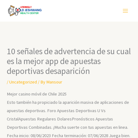
Skip
to
content
10 señales de advertencia de su cual
es la mejor app de apuestas
deportivas desaparición
/
Uncategorized
/ By
Mansour
Mejor casino móvil de Chile 2025
Esto también ha propiciado la aparición masiva de aplicaciones de
apuestas deportivas. Foro Apuestas Deportivas U Vs
CristalApuestas Regulares DolaresPronósticos Apuestas
Deportivas Combinadas. ¡Mucha suerte con tus apuestas en linea.
Fecha inicio: 08/06/2023 Fecha terminación: 07/06/2028 Juega bien.