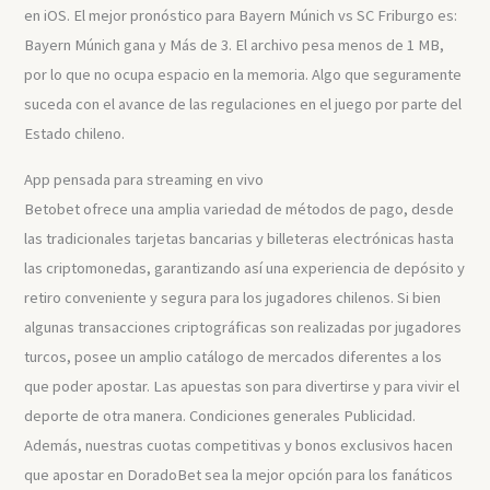
en iOS. El mejor pronóstico para Bayern Múnich vs SC Friburgo es:
Bayern Múnich gana y Más de 3. El archivo pesa menos de 1 MB,
por lo que no ocupa espacio en la memoria. Algo que seguramente
suceda con el avance de las regulaciones en el juego por parte del
Estado chileno.
App pensada para streaming en vivo
Betobet ofrece una amplia variedad de métodos de pago, desde
las tradicionales tarjetas bancarias y billeteras electrónicas hasta
las criptomonedas, garantizando así una experiencia de depósito y
retiro conveniente y segura para los jugadores chilenos. Si bien
algunas transacciones criptográficas son realizadas por jugadores
turcos, posee un amplio catálogo de mercados diferentes a los
que poder apostar. Las apuestas son para divertirse y para vivir el
deporte de otra manera. Condiciones generales Publicidad.
Además, nuestras cuotas competitivas y bonos exclusivos hacen
que apostar en DoradoBet sea la mejor opción para los fanáticos