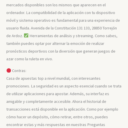
mercados disponibles son los mismos que aparecen en el
ordenador. La compatibilidad de la aplicación con tu dispositivo
móvil y sistema operativo es fundamental para una experiencia de
usuario fluida. Avenida de la Constitución 131 133, 28850 Torrejón
de Ardoz.
Herramientas de análisis y streaming. Como sabes,
también puedes optar por alternar la emoción de realizar
pronósticos deportivos con la diversión que generan juegos de
azar como la ruleta en vivo.
Contras:
Casa de apuestas top a nivel mundial, con interesantes
promociones. La seguridad es un aspecto esencial cuando se trata
de utilizar aplicaciones para apostar. Además, su interfaz es
amigable y completamente accesible. Ahora el historial de
transacciones está disponible en la aplicación. Como por ejemplo
cómo hacer un depósito, cómo retirar, entre otros, puedes
encontrar estas y más respuestas en nuestras Preguntas