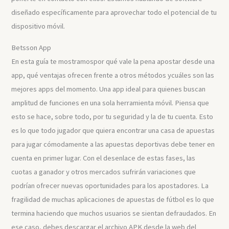
diseñado específicamente para aprovechar todo el potencial de tu
dispositivo móvil.
Betsson App
En esta guía te mostramospor qué vale la pena apostar desde una
app, qué ventajas ofrecen frente a otros métodos ycuáles son las
mejores apps del momento. Una app ideal para quienes buscan
amplitud de funciones en una sola herramienta móvil. Piensa que
esto se hace, sobre todo, por tu seguridad y la de tu cuenta. Esto
es lo que todo jugador que quiera encontrar una casa de apuestas
para jugar cómodamente a las apuestas deportivas debe tener en
cuenta en primer lugar. Con el desenlace de estas fases, las
cuotas a ganador y otros mercados sufrirán variaciones que
podrían ofrecer nuevas oportunidades para los apostadores. La
fragilidad de muchas aplicaciones de apuestas de fútbol es lo que
termina haciendo que muchos usuarios se sientan defraudados. En
ese caso, debes descargar el archivo APK desde la web del