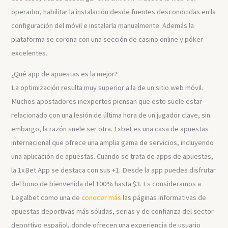
operador, habilitar la instalación desde fuentes desconocidas en la
configuración del móvil e instalarla manualmente. Además la
plataforma se corona con una sección de casino online y póker
excelentes.
¿Qué app de apuestas es la mejor?
La optimización resulta muy superior a la de un sitio web móvil.
Muchos apostadores inexpertos piensan que esto suele estar
relacionado con una lesión de última hora de un jugador clave, sin
embargo, la razón suele ser otra. 1xbet es una casa de apuestas
internacional que ofrece una amplia gama de servicios, incluyendo
una aplicación de apuestas. Cuando se trata de apps de apuestas,
la 1xBet App se destaca con sus +1. Desde la app puedes disfrutar
del bono de bienvenida del 100% hasta $3. Es consideramos a
Legalbet como una de
conocer más
las páginas informativas de
apuestas deportivas más sólidas, serias y de confianza del sector
deportivo español, donde ofrecen una experiencia de usuario