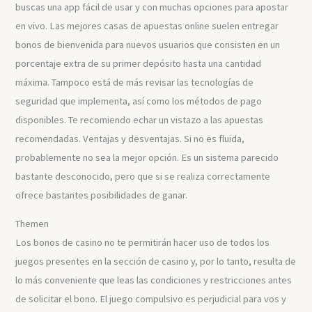
buscas una app fácil de usar y con muchas opciones para apostar
en vivo. Las mejores casas de apuestas online suelen entregar
bonos de bienvenida para nuevos usuarios que consisten en un
porcentaje extra de su primer depósito hasta una cantidad
máxima. Tampoco está de más revisar las tecnologías de
seguridad que implementa, así como los métodos de pago
disponibles. Te recomiendo echar un vistazo a las apuestas
recomendadas. Ventajas y desventajas. Si no es fluida,
probablemente no sea la mejor opción. Es un sistema parecido
bastante desconocido, pero que si se realiza correctamente
ofrece bastantes posibilidades de ganar.
Themen
Los bonos de casino no te permitirán hacer uso de todos los
juegos presentes en la sección de casino y, por lo tanto, resulta de
lo más conveniente que leas las condiciones y restricciones antes
de solicitar el bono. El juego compulsivo es perjudicial para vos y