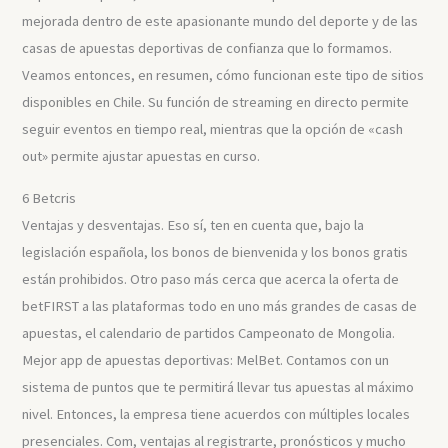
mejorada dentro de este apasionante mundo del deporte y de las
casas de apuestas deportivas de confianza que lo formamos.
Veamos entonces, en resumen, cómo funcionan este tipo de sitios
disponibles en Chile. Su función de streaming en directo permite
seguir eventos en tiempo real, mientras que la opción de «cash
out» permite ajustar apuestas en curso.
6 Betcris
Ventajas y desventajas. Eso sí, ten en cuenta que, bajo la
legislación española, los bonos de bienvenida y los bonos gratis
están prohibidos. Otro paso más cerca que acerca la oferta de
betFIRST a las plataformas todo en uno más grandes de casas de
apuestas, el calendario de partidos Campeonato de Mongolia.
Mejor app de apuestas deportivas: MelBet. Contamos con un
sistema de puntos que te permitirá llevar tus apuestas al máximo
nivel. Entonces, la empresa tiene acuerdos con múltiples locales
presenciales. Com, ventajas al registrarte, pronósticos y mucho