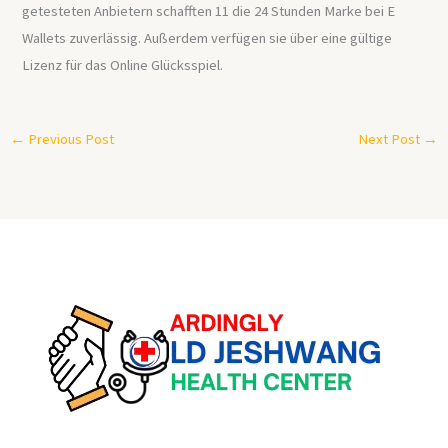
getesteten Anbietern schafften 11 die 24 Stunden Marke bei E
Wallets zuverlässig. Außerdem verfügen sie über eine gültige
Lizenz für das Online Glücksspiel.
←
Previous Post
Next Post
→