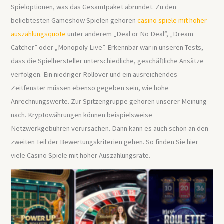
Spieloptionen, was das Gesamtpaket abrundet. Zu den
beliebtesten Gameshow Spielen gehören
casino spiele mit hoher
auszahlungsquote
unter anderem „Deal or No Deal”, „Dream
Catcher” oder „Monopoly Live”. Erkennbar war in unseren Tests,
dass die Spielhersteller unterschiedliche, geschäftliche Ansätze
verfolgen. Ein niedriger Rollover und ein ausreichendes
Zeitfenster müssen ebenso gegeben sein, wie hohe
Anrechnungswerte. Zur Spitzengruppe gehören unserer Meinung
nach. Kryptowährungen können beispielsweise
Netzwerkgebühren verursachen. Dann kann es auch schon an den
zweiten Teil der Bewertungskriterien gehen. So finden Sie hier
viele Casino Spiele mit hoher Auszahlungsrate.