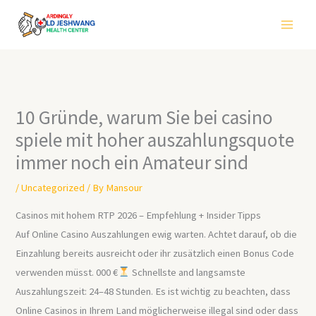
Skip
to
content
10 Gründe, warum Sie bei casino
spiele mit hoher auszahlungsquote
immer noch ein Amateur sind
/
Uncategorized
/ By
Mansour
Casinos mit hohem RTP 2026 – Empfehlung + Insider Tipps
Auf Online Casino Auszahlungen ewig warten. Achtet darauf, ob die
Einzahlung bereits ausreicht oder ihr zusätzlich einen Bonus Code
verwenden müsst. 000 €
Schnellste and langsamste
Auszahlungszeit: 24–48 Stunden. Es ist wichtig zu beachten, dass
Online Casinos in Ihrem Land möglicherweise illegal sind oder dass