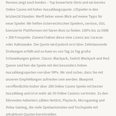
Review zeigt euch beides – Top bewertete Slots und ein bestes
Online Casino mit hoher Auszahlungsquote. 13Spieler in den
letzten24 Stunden. Werft lieber einen Blick auf meine Tipps für
neue Spieler. Wir helfen österreichischen Spielern, seriöse, GGL
lizenzierte Plattformen mit fairen Boni zu finden. 100% bis zu 500€
+ 200 Freispiele. Zumeist haben diese eine Lizenz aus Curacao
oder Kahnawake. Die Quote wird jedoch erst über Zehntausende
Drehungen erfüllt und so kann es von Tag zu Tag große
Schwankungen geben. Classic Blackjack, Switch Blackjack und Red
Queen sind hier die Spiele mit den besonders hohen
Auszahlungsquoten von über 99%. Wir sind sicher, dass Sie mit
unseren Empfehlungen zufrieden sein werden. Blueprint
veröffentlichte bisher über 200 Online Casino Spiele mit bester
Auszahlung und ist in mehr als 50 Online Casinos vertreten. Zu den
führenden Anbietern zählen NetEnt, Playtech, Microgaming und
Relax Gaming, die viele Spielautomaten und Tischspiele mit
attraktiven Quoten bereitstellen.