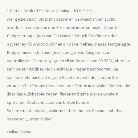
1 Platz – Book of 99 Relax Gaming – RTP: 99 %
Wer gezielt nach Slots mit besseren Gewinnchancen sucht,
profitiert hier klar von den Freiheiten internationaler Anbieter.
Budgetierungs Apps wie Fin Haushaltsbuch für iPhone oder
SayMoney für Android können dir dabei helfen, dieses festgelegte
Budget einzuhalten und gleichzeitig deine Ausgaben zu
kontrollieren. Diese liegt generell im Bereich von 90 97 %, aber nur
sehr selten darüber. Noch nicht alle Fragen beantwortet. Sie
können mehr auch auf eigene Faust herausfinden, indem Sie
virtuelle Chat Rooms besuchen oder Seiten in sozialen Medien, die
über das Glücksspiel reden, finden und mit anderen Spielern
sprechen. Deutsche Lizenzen bieten höhere
Sicherheitsstandards, während internationale Casinos mit etwas
besseren Quoten locken.
Online casino