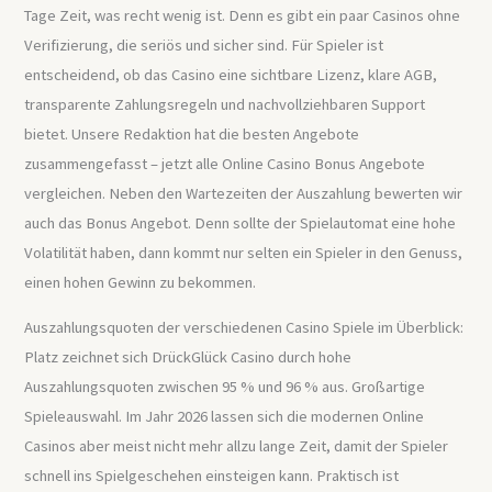
Tage Zeit, was recht wenig ist. Denn es gibt ein paar Casinos ohne
Verifizierung, die seriös und sicher sind. Für Spieler ist
entscheidend, ob das Casino eine sichtbare Lizenz, klare AGB,
transparente Zahlungsregeln und nachvollziehbaren Support
bietet. Unsere Redaktion hat die besten Angebote
zusammengefasst – jetzt alle Online Casino Bonus Angebote
vergleichen. Neben den Wartezeiten der Auszahlung bewerten wir
auch das Bonus Angebot. Denn sollte der Spielautomat eine hohe
Volatilität haben, dann kommt nur selten ein Spieler in den Genuss,
einen hohen Gewinn zu bekommen.
Auszahlungsquoten der verschiedenen Casino Spiele im Überblick:
Platz zeichnet sich DrückGlück Casino durch hohe
Auszahlungsquoten zwischen 95 % und 96 % aus. Großartige
Spieleauswahl. Im Jahr 2026 lassen sich die modernen Online
Casinos aber meist nicht mehr allzu lange Zeit, damit der Spieler
schnell ins Spielgeschehen einsteigen kann. Praktisch ist