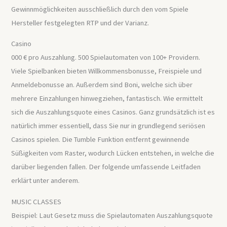
Gewinnmöglichkeiten ausschließlich durch den vom Spiele
Hersteller festgelegten RTP und der Varianz.
Casino
000 € pro Auszahlung. 500 Spielautomaten von 100+ Providern.
Viele Spielbanken bieten Willkommensbonusse, Freispiele und
Anmeldebonusse an. Außerdem sind Boni, welche sich über
mehrere Einzahlungen hinwegziehen, fantastisch. Wie ermittelt
sich die Auszahlungsquote eines Casinos. Ganz grundsätzlich ist es
natürlich immer essentiell, dass Sie nur in grundlegend seriösen
Casinos spielen. Die Tumble Funktion entfernt gewinnende
Süßigkeiten vom Raster, wodurch Lücken entstehen, in welche die
darüber liegenden fallen. Der folgende umfassende Leitfaden
erklärt unter anderem.
MUSIC CLASSES
Beispiel: Laut Gesetz muss die Spielautomaten Auszahlungsquote