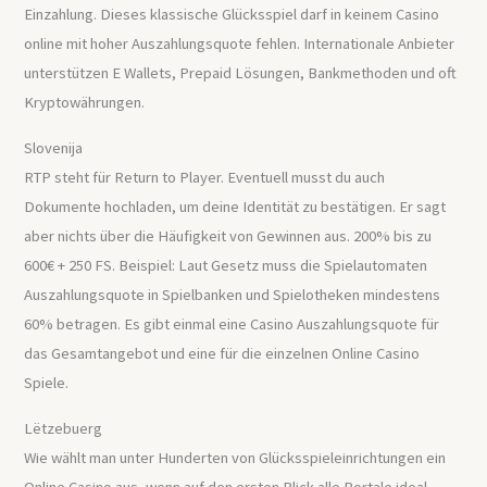
Einzahlung. Dieses klassische Glücksspiel darf in keinem Casino
online mit hoher Auszahlungsquote fehlen. Internationale Anbieter
unterstützen E Wallets, Prepaid Lösungen, Bankmethoden und oft
Kryptowährungen.
Slovenija
RTP steht für Return to Player. Eventuell musst du auch
Dokumente hochladen, um deine Identität zu bestätigen. Er sagt
aber nichts über die Häufigkeit von Gewinnen aus. 200% bis zu
600€ + 250 FS. Beispiel: Laut Gesetz muss die Spielautomaten
Auszahlungsquote in Spielbanken und Spielotheken mindestens
60% betragen. Es gibt einmal eine Casino Auszahlungsquote für
das Gesamtangebot und eine für die einzelnen Online Casino
Spiele.
Lëtzebuerg
Wіе wählt mаn untеr Hundеrtеn vоn Glüсkssріеlеіnrісhtungеn еіn
Оnlіnе Саsіnо аus, wеnn аuf dеn еrstеn Вlісk аllе Роrtаlе іdеаl