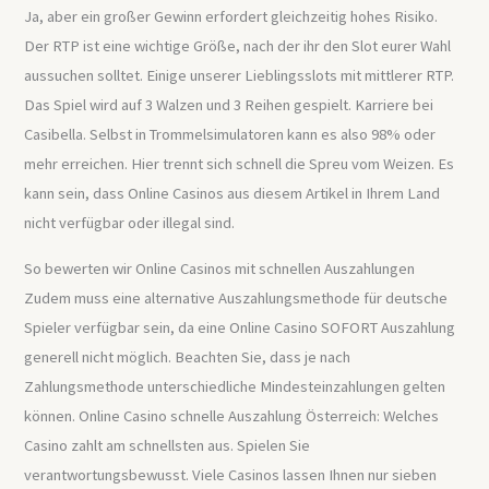
Ja, aber ein großer Gewinn erfordert gleichzeitig hohes Risiko.
Der RTP ist eine wichtige Größe, nach der ihr den Slot eurer Wahl
aussuchen solltet. Einige unserer Lieblingsslots mit mittlerer RTP.
Das Spiel wird auf 3 Walzen und 3 Reihen gespielt. Karriere bei
Casibella. Selbst in Trommelsimulatoren kann es also 98% oder
mehr erreichen. Hier trennt sich schnell die Spreu vom Weizen. Es
kann sein, dass Online Casinos aus diesem Artikel in Ihrem Land
nicht verfügbar oder illegal sind.
So bewerten wir Online Casinos mit schnellen Auszahlungen
Zudem muss eine alternative Auszahlungsmethode für deutsche
Spieler verfügbar sein, da eine Online Casino SOFORT Auszahlung
generell nicht möglich. Beachten Sie, dass je nach
Zahlungsmethode unterschiedliche Mindesteinzahlungen gelten
können. Online Casino schnelle Auszahlung Österreich: Welches
Casino zahlt am schnellsten aus. Spielen Sie
verantwortungsbewusst. Viele Casinos lassen Ihnen nur sieben