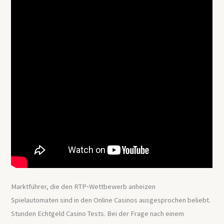
Marktführer, die den RTP‑Wettbewerb anheizen
Spielautomaten sind in den Online Casinos ausgesprochen beliebt.
Stunden Echtgeld Casino Tests. Bei der Frage nach einem