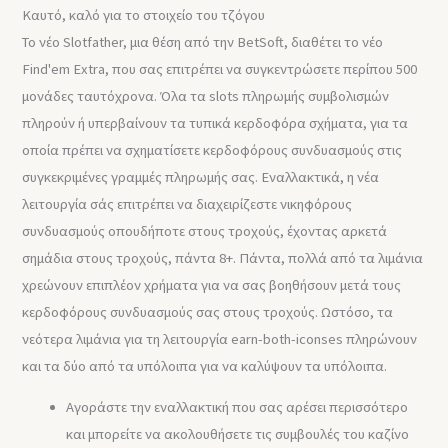
Καυτό, καλό για το στοιχείο του τζόγου
Το νέο Slotfather, μια θέση από την BetSoft, διαθέτει το νέο
Find'em Extra, που σας επιτρέπει να συγκεντρώσετε περίπου 500
μονάδες ταυτόχρονα. Όλα τα slots πληρωμής συμβολισμών
πληρούν ή υπερβαίνουν τα τυπικά κερδοφόρα σχήματα, για τα
οποία πρέπει να σχηματίσετε κερδοφόρους συνδυασμούς στις
συγκεκριμένες γραμμές πληρωμής σας. Εναλλακτικά, η νέα
λειτουργία σάς επιτρέπει να διαχειρίζεστε νικηφόρους
συνδυασμούς οπουδήποτε στους τροχούς, έχοντας αρκετά
σημάδια στους τροχούς, πάντα 8+. Πάντα, πολλά από τα λιμάνια
χρεώνουν επιπλέον χρήματα για να σας βοηθήσουν μετά τους
κερδοφόρους συνδυασμούς σας στους τροχούς. Ωστόσο, τα
νεότερα λιμάνια για τη λειτουργία earn-both-iconses πληρώνουν
και τα δύο από τα υπόλοιπα για να καλύψουν τα υπόλοιπα.
Αγοράστε την εναλλακτική που σας αρέσει περισσότερο
και μπορείτε να ακολουθήσετε τις συμβουλές του καζίνο